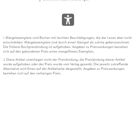
Mängelexemplare sind Bücher mit leichten Beschädigungen, die das Lesen aber nicht
1
einschränken. Mängelexemplare sind durch einen Stempel als solche gekennzeichnet.
Die frühere Buchpreisbindung ist aufgehoben. Angaben zu Preissenkungen beziehen
sich auf den gebundenen Preis eines mangelfreien Exemplars.
Diese Artikel unterliegen nicht der Preisbindung, die Preisbindung dieser Artikel
2
wurde aufgehoben oder der Preis wurde vom Verlag gesenkt. Die jeweils zutreffende
Alternative wird Ihnen auf der Artikelseite dargestellt. Angaben zu Preissenkungen
beziehen sich auf den vorherigen Preis.
Durch Öffnen der Leseprobe willigen Sie ein, dass Daten an den Anbieter der
3
Leseprobe übermittelt werden.
Der gebundene Preis dieses Artikels wird nach Ablauf des auf der Artikelseite
4
dargestellten Datums vom Verlag angehoben.
Der Preisvergleich bezieht sich auf die unverbindliche Preisempfehlung (UVP) des
5
Herstellers.
Der gebundene Preis dieses Artikels wurde vom Verlag gesenkt. Angaben zu
6
Preissenkungen beziehen sich auf den vorherigen Preis.
Die Preisbindung dieses Artikels wurde aufgehoben. Angaben zu Preissenkungen
7