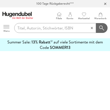
100 Tage Rückgaberecht***
Abholung in über 100 Filialen
Filiale
Konto
Merkzettel
Warenkorb
Hugendubel
Menu
Summer Sale:
13% Rabatt
auf viele Sortimente mit dem
12
mehr
Code
SOMMER13
erfahren