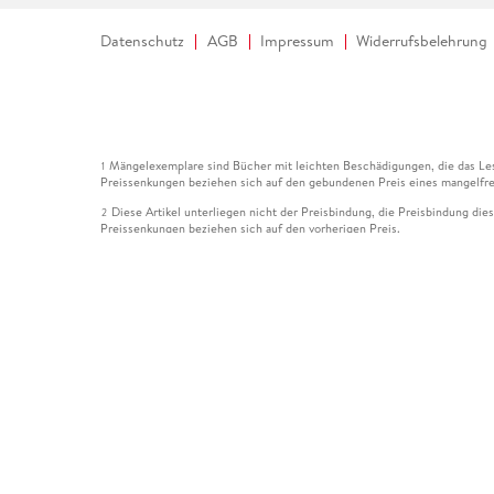
Datenschutz
AGB
Impressum
Widerrufsbelehrung
Mängelexemplare sind Bücher mit leichten Beschädigungen, die das Les
1
Preissenkungen beziehen sich auf den gebundenen Preis eines mangelfre
Diese Artikel unterliegen nicht der Preisbindung, die Preisbindung die
2
Preissenkungen beziehen sich auf den vorherigen Preis.
Durch Öffnen der Leseprobe willigen Sie ein, dass Daten an den Anbie
3
Der gebundene Preis dieses Artikels wird nach Ablauf des auf der Arti
4
Der Preisvergleich bezieht sich auf die unverbindliche Preisempfehlun
5
Der gebundene Preis dieses Artikels wurde vom Verlag gesenkt. Angabe
6
Die Preisbindung dieses Artikels wurde aufgehoben. Angaben zu Preis
7
Der gebundene Preis dieses Artikels wird nach Ablauf des auf der Arti
8
Ihr Gutschein SOMMER13 gilt bis einschließlich 10.08.2026. Sie könne
12
gültig für gesetzlich preisgebundene Artikel (deutschsprachige Bücher 
Gutscheinen und Geschenkkarten kombinierbar. Eine Barauszahlung ist ni