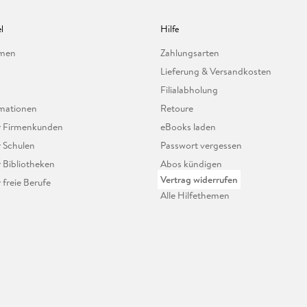
l
Hilfe
hmen
Zahlungsarten
Lieferung & Versandkosten
Filialabholung
mationen
Retoure
ür Firmenkunden
eBooks laden
r Schulen
Passwort vergessen
r Bibliotheken
Abos kündigen
Vertrag widerrufen
r freie Berufe
Alle Hilfethemen