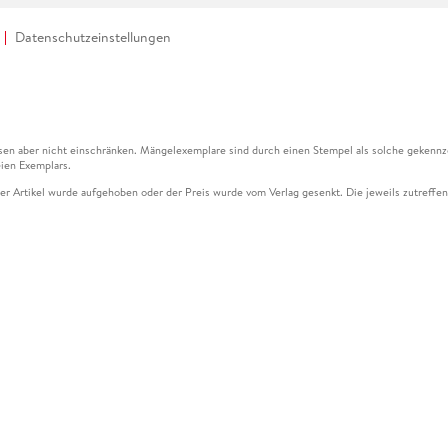
Datenschutzeinstellungen
en aber nicht einschränken. Mängelexemplare sind durch einen Stempel als solche gekennz
ien Exemplars.
ser Artikel wurde aufgehoben oder der Preis wurde vom Verlag gesenkt. Die jeweils zutreffend
ter der Leseprobe übermittelt werden.
kelseite dargestellten Datums vom Verlag angehoben.
g (UVP) des Herstellers.
n zu Preissenkungen beziehen sich auf den vorherigen Preis.
senkungen beziehen sich auf den letzten gebundenen Preis.
kelseite dargestellten Datums vom Verlag angehoben.
n den Gutschein ausschließlich online einlösen unter www.hugendubel.de. Keine Bestellung z
und eBooks) sowie für preisgebundene Kalender, tolino shine (4016621130466), tolino selec
cht möglich. Ein Weiterverkauf und der Handel des Gutscheincodes sind nicht gestattet.