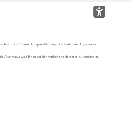
eichnet. Die frühere Buchpreisbindung ist aufgehoben. Angaben zu
e Alternative wird Ihnen auf der Artikelseite dargestellt. Angaben zu
ur Abholung mit Zahlung in der Filiale möglich. Der Gutschein ist nicht
t und das Hugendubel Hörbuch Abo. Der Gutschein ist nicht mit anderen