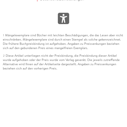
Mängelexemplare sind Bücher mit leichten Beschädigungen, die das Lesen aber nicht
1
einschränken. Mängelexemplare sind durch einen Stempel als solche gekennzeichnet.
Die frühere Buchpreisbindung ist aufgehoben. Angaben zu Preissenkungen beziehen
sich auf den gebundenen Preis eines mangelfreien Exemplars.
Diese Artikel unterliegen nicht der Preisbindung, die Preisbindung dieser Artikel
2
wurde aufgehoben oder der Preis wurde vom Verlag gesenkt. Die jeweils zutreffende
Alternative wird Ihnen auf der Artikelseite dargestellt. Angaben zu Preissenkungen
beziehen sich auf den vorherigen Preis.
Durch Öffnen der Leseprobe willigen Sie ein, dass Daten an den Anbieter der
3
Leseprobe übermittelt werden.
Der gebundene Preis dieses Artikels wird nach Ablauf des auf der Artikelseite
4
dargestellten Datums vom Verlag angehoben.
Der Preisvergleich bezieht sich auf die unverbindliche Preisempfehlung (UVP) des
5
Herstellers.
Der gebundene Preis dieses Artikels wurde vom Verlag gesenkt. Angaben zu
6
Preissenkungen beziehen sich auf den vorherigen Preis.
Die Preisbindung dieses Artikels wurde aufgehoben. Angaben zu Preissenkungen
7