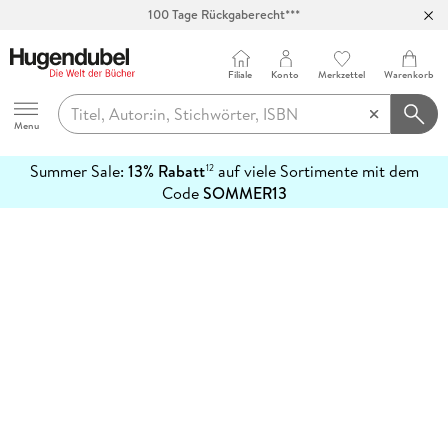
100 Tage Rückgaberecht***
Abholung in über 100 Filialen
Filiale
Konto
Merkzettel
Warenkorb
Hugendubel
Menu
Summer Sale:
13% Rabatt
auf viele Sortimente mit dem
12
mehr
Code
SOMMER13
erfahren