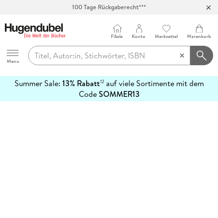
100 Tage Rückgaberecht***
Abholung in über 100 Filialen
Filiale
Konto
Merkzettel
Warenkorb
Hugendubel
Menu
Summer Sale:
13% Rabatt
auf viele Sortimente mit dem
12
mehr
Code
SOMMER13
erfahren