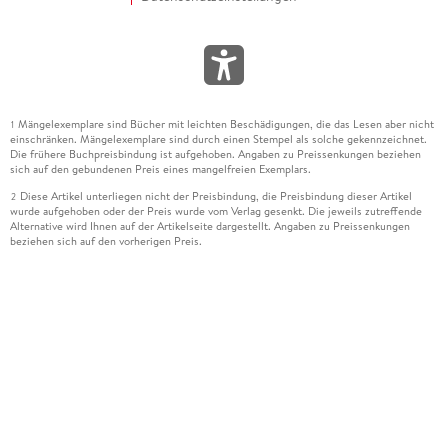
Mängelexemplare sind Bücher mit leichten Beschädigungen, die das Lesen aber nicht
1
einschränken. Mängelexemplare sind durch einen Stempel als solche gekennzeichnet.
Die frühere Buchpreisbindung ist aufgehoben. Angaben zu Preissenkungen beziehen
sich auf den gebundenen Preis eines mangelfreien Exemplars.
Diese Artikel unterliegen nicht der Preisbindung, die Preisbindung dieser Artikel
2
wurde aufgehoben oder der Preis wurde vom Verlag gesenkt. Die jeweils zutreffende
Alternative wird Ihnen auf der Artikelseite dargestellt. Angaben zu Preissenkungen
beziehen sich auf den vorherigen Preis.
Durch Öffnen der Leseprobe willigen Sie ein, dass Daten an den Anbieter der
3
Leseprobe übermittelt werden.
Der gebundene Preis dieses Artikels wird nach Ablauf des auf der Artikelseite
4
dargestellten Datums vom Verlag angehoben.
Der Preisvergleich bezieht sich auf die unverbindliche Preisempfehlung (UVP) des
5
Herstellers.
Der gebundene Preis dieses Artikels wurde vom Verlag gesenkt. Angaben zu
6
Preissenkungen beziehen sich auf den vorherigen Preis.
Die Preisbindung dieses Artikels wurde aufgehoben. Angaben zu Preissenkungen
7