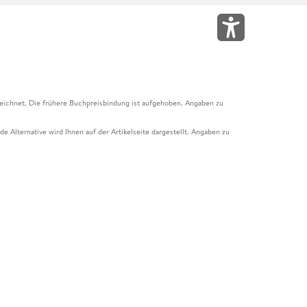
eichnet. Die frühere Buchpreisbindung ist aufgehoben. Angaben zu
e Alternative wird Ihnen auf der Artikelseite dargestellt. Angaben zu
ur Abholung mit Zahlung in der Filiale möglich. Der Gutschein ist nicht
t und das Hugendubel Hörbuch Abo. Der Gutschein ist nicht mit anderen