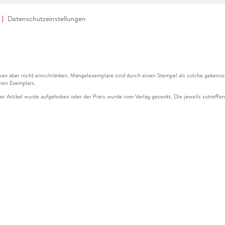
Datenschutzeinstellungen
en aber nicht einschränken. Mängelexemplare sind durch einen Stempel als solche gekennz
ien Exemplars.
ser Artikel wurde aufgehoben oder der Preis wurde vom Verlag gesenkt. Die jeweils zutreffend
ter der Leseprobe übermittelt werden.
kelseite dargestellten Datums vom Verlag angehoben.
g (UVP) des Herstellers.
n zu Preissenkungen beziehen sich auf den vorherigen Preis.
senkungen beziehen sich auf den letzten gebundenen Preis.
kelseite dargestellten Datums vom Verlag angehoben.
n den Gutschein ausschließlich online einlösen unter www.hugendubel.de. Keine Bestellung z
und eBooks) sowie für preisgebundene Kalender, tolino shine (4016621130466), tolino selec
cht möglich. Ein Weiterverkauf und der Handel des Gutscheincodes sind nicht gestattet.