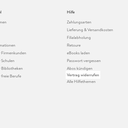
l
Hilfe
hmen
Zahlungsarten
Lieferung & Versandkosten
Filialabholung
mationen
Retoure
ür Firmenkunden
eBooks laden
r Schulen
Passwort vergessen
r Bibliotheken
Abos kündigen
Vertrag widerrufen
r freie Berufe
Alle Hilfethemen