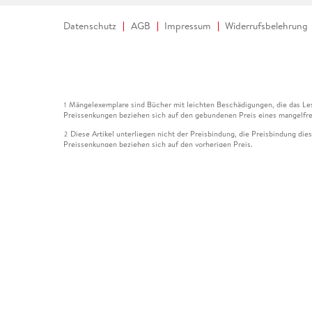
Datenschutz
AGB
Impressum
Widerrufsbelehrung
Mängelexemplare sind Bücher mit leichten Beschädigungen, die das Les
1
Preissenkungen beziehen sich auf den gebundenen Preis eines mangelfre
Diese Artikel unterliegen nicht der Preisbindung, die Preisbindung die
2
Preissenkungen beziehen sich auf den vorherigen Preis.
Durch Öffnen der Leseprobe willigen Sie ein, dass Daten an den Anbie
3
Der gebundene Preis dieses Artikels wird nach Ablauf des auf der Arti
4
Der Preisvergleich bezieht sich auf die unverbindliche Preisempfehlun
5
Der gebundene Preis dieses Artikels wurde vom Verlag gesenkt. Angabe
6
Die Preisbindung dieses Artikels wurde aufgehoben. Angaben zu Preis
7
Der gebundene Preis dieses Artikels wird nach Ablauf des auf der Arti
8
Ihr Gutschein SOMMER13 gilt bis einschließlich 10.08.2026. Sie könne
12
gültig für gesetzlich preisgebundene Artikel (deutschsprachige Bücher 
Gutscheinen und Geschenkkarten kombinierbar. Eine Barauszahlung ist ni