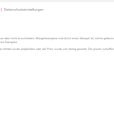
Datenschutzeinstellungen
en aber nicht einschränken. Mängelexemplare sind durch einen Stempel als solche gekennz
ien Exemplars.
ser Artikel wurde aufgehoben oder der Preis wurde vom Verlag gesenkt. Die jeweils zutreffend
ter der Leseprobe übermittelt werden.
kelseite dargestellten Datums vom Verlag angehoben.
g (UVP) des Herstellers.
n zu Preissenkungen beziehen sich auf den vorherigen Preis.
senkungen beziehen sich auf den letzten gebundenen Preis.
kelseite dargestellten Datums vom Verlag angehoben.
n den Gutschein ausschließlich online einlösen unter www.hugendubel.de. Keine Bestellung z
und eBooks) sowie für preisgebundene Kalender, tolino shine (4016621130466), tolino selec
cht möglich. Ein Weiterverkauf und der Handel des Gutscheincodes sind nicht gestattet.