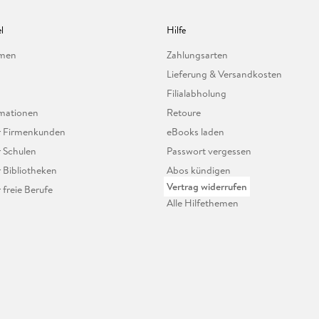
l
Hilfe
hmen
Zahlungsarten
Lieferung & Versandkosten
Filialabholung
mationen
Retoure
ür Firmenkunden
eBooks laden
r Schulen
Passwort vergessen
r Bibliotheken
Abos kündigen
Vertrag widerrufen
r freie Berufe
Alle Hilfethemen