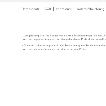
Datenschutz
AGB
Impressum
Widerrufsbelehrung
Mängelexemplare sind Bücher mit leichten Beschädigungen, die das Les
1
Preissenkungen beziehen sich auf den gebundenen Preis eines mangelfre
Diese Artikel unterliegen nicht der Preisbindung, die Preisbindung die
2
Preissenkungen beziehen sich auf den vorherigen Preis.
Durch Öffnen der Leseprobe willigen Sie ein, dass Daten an den Anbie
3
Der gebundene Preis dieses Artikels wird nach Ablauf des auf der Arti
4
Der Preisvergleich bezieht sich auf die unverbindliche Preisempfehlun
5
Der gebundene Preis dieses Artikels wurde vom Verlag gesenkt. Angabe
6
Die Preisbindung dieses Artikels wurde aufgehoben. Angaben zu Preis
7
Der gebundene Preis dieses Artikels wird nach Ablauf des auf der Arti
8
Ihr Gutschein SOMMER13 gilt bis einschließlich 10.08.2026. Sie könne
12
gültig für gesetzlich preisgebundene Artikel (deutschsprachige Bücher 
Gutscheinen und Geschenkkarten kombinierbar. Eine Barauszahlung ist ni