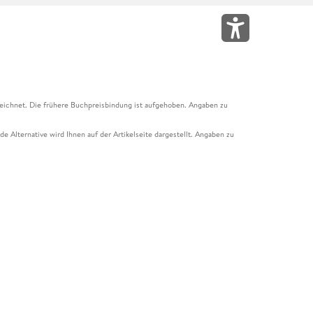
eichnet. Die frühere Buchpreisbindung ist aufgehoben. Angaben zu
e Alternative wird Ihnen auf der Artikelseite dargestellt. Angaben zu
ur Abholung mit Zahlung in der Filiale möglich. Der Gutschein ist nicht
t und das Hugendubel Hörbuch Abo. Der Gutschein ist nicht mit anderen