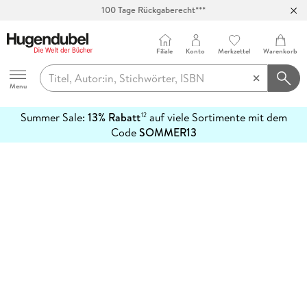
100 Tage Rückgaberecht***
Abholung in über 100 Filialen
Filiale
Konto
Merkzettel
Warenkorb
Hugendubel
Menu
Summer Sale:
13% Rabatt
auf viele Sortimente mit dem
12
mehr
Code
SOMMER13
erfahren