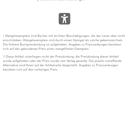
Mängelexemplare sind Bücher mit leichten Beschädigungen, die das Lesen aber nicht
1
einschränken. Mängelexemplare sind durch einen Stempel als solche gekennzeichnet.
Die frühere Buchpreisbindung ist aufgehoben. Angaben zu Preissenkungen beziehen
sich auf den gebundenen Preis eines mangelfreien Exemplars.
Diese Artikel unterliegen nicht der Preisbindung, die Preisbindung dieser Artikel
2
wurde aufgehoben oder der Preis wurde vom Verlag gesenkt. Die jeweils zutreffende
Alternative wird Ihnen auf der Artikelseite dargestellt. Angaben zu Preissenkungen
beziehen sich auf den vorherigen Preis.
Durch Öffnen der Leseprobe willigen Sie ein, dass Daten an den Anbieter der
3
Leseprobe übermittelt werden.
Der gebundene Preis dieses Artikels wird nach Ablauf des auf der Artikelseite
4
dargestellten Datums vom Verlag angehoben.
Der Preisvergleich bezieht sich auf die unverbindliche Preisempfehlung (UVP) des
5
Herstellers.
Der gebundene Preis dieses Artikels wurde vom Verlag gesenkt. Angaben zu
6
Preissenkungen beziehen sich auf den vorherigen Preis.
Die Preisbindung dieses Artikels wurde aufgehoben. Angaben zu Preissenkungen
7