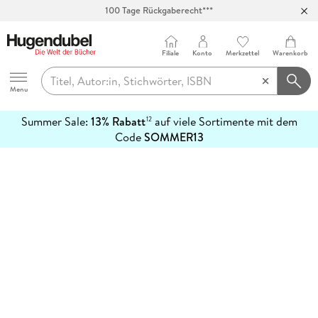
100 Tage Rückgaberecht***
Abholung in über 100 Filialen
Filiale
Konto
Merkzettel
Warenkorb
Hugendubel
Menu
Summer Sale:
13% Rabatt
auf viele Sortimente mit dem
12
mehr
Code
SOMMER13
erfahren