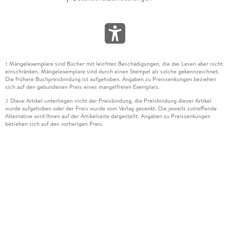
Mängelexemplare sind Bücher mit leichten Beschädigungen, die das Lesen aber nicht
1
einschränken. Mängelexemplare sind durch einen Stempel als solche gekennzeichnet.
Die frühere Buchpreisbindung ist aufgehoben. Angaben zu Preissenkungen beziehen
sich auf den gebundenen Preis eines mangelfreien Exemplars.
Diese Artikel unterliegen nicht der Preisbindung, die Preisbindung dieser Artikel
2
wurde aufgehoben oder der Preis wurde vom Verlag gesenkt. Die jeweils zutreffende
Alternative wird Ihnen auf der Artikelseite dargestellt. Angaben zu Preissenkungen
beziehen sich auf den vorherigen Preis.
Durch Öffnen der Leseprobe willigen Sie ein, dass Daten an den Anbieter der
3
Leseprobe übermittelt werden.
Der gebundene Preis dieses Artikels wird nach Ablauf des auf der Artikelseite
4
dargestellten Datums vom Verlag angehoben.
Der Preisvergleich bezieht sich auf die unverbindliche Preisempfehlung (UVP) des
5
Herstellers.
Der gebundene Preis dieses Artikels wurde vom Verlag gesenkt. Angaben zu
6
Preissenkungen beziehen sich auf den vorherigen Preis.
Die Preisbindung dieses Artikels wurde aufgehoben. Angaben zu Preissenkungen
7