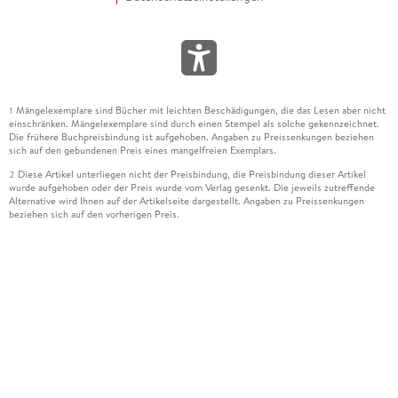
Mängelexemplare sind Bücher mit leichten Beschädigungen, die das Lesen aber nicht
1
einschränken. Mängelexemplare sind durch einen Stempel als solche gekennzeichnet.
Die frühere Buchpreisbindung ist aufgehoben. Angaben zu Preissenkungen beziehen
sich auf den gebundenen Preis eines mangelfreien Exemplars.
Diese Artikel unterliegen nicht der Preisbindung, die Preisbindung dieser Artikel
2
wurde aufgehoben oder der Preis wurde vom Verlag gesenkt. Die jeweils zutreffende
Alternative wird Ihnen auf der Artikelseite dargestellt. Angaben zu Preissenkungen
beziehen sich auf den vorherigen Preis.
Durch Öffnen der Leseprobe willigen Sie ein, dass Daten an den Anbieter der
3
Leseprobe übermittelt werden.
Der gebundene Preis dieses Artikels wird nach Ablauf des auf der Artikelseite
4
dargestellten Datums vom Verlag angehoben.
Der Preisvergleich bezieht sich auf die unverbindliche Preisempfehlung (UVP) des
5
Herstellers.
Der gebundene Preis dieses Artikels wurde vom Verlag gesenkt. Angaben zu
6
Preissenkungen beziehen sich auf den vorherigen Preis.
Die Preisbindung dieses Artikels wurde aufgehoben. Angaben zu Preissenkungen
7