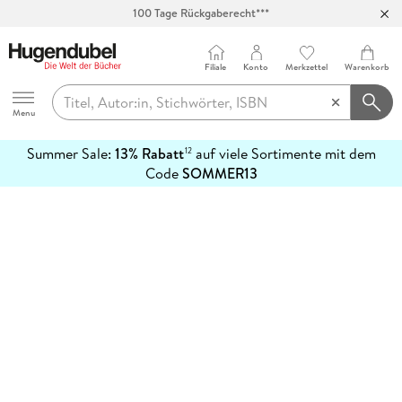
100 Tage Rückgaberecht***
Abholung in über 100 Filialen
Filiale
Konto
Merkzettel
Warenkorb
Hugendubel
Menu
Summer Sale:
13% Rabatt
auf viele Sortimente mit dem
12
mehr
Code
SOMMER13
erfahren