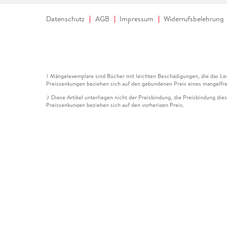
Datenschutz
AGB
Impressum
Widerrufsbelehrung
Mängelexemplare sind Bücher mit leichten Beschädigungen, die das Les
1
Preissenkungen beziehen sich auf den gebundenen Preis eines mangelfre
Diese Artikel unterliegen nicht der Preisbindung, die Preisbindung die
2
Preissenkungen beziehen sich auf den vorherigen Preis.
Durch Öffnen der Leseprobe willigen Sie ein, dass Daten an den Anbie
3
Der gebundene Preis dieses Artikels wird nach Ablauf des auf der Arti
4
Der Preisvergleich bezieht sich auf die unverbindliche Preisempfehlun
5
Der gebundene Preis dieses Artikels wurde vom Verlag gesenkt. Angabe
6
Die Preisbindung dieses Artikels wurde aufgehoben. Angaben zu Preis
7
Der gebundene Preis dieses Artikels wird nach Ablauf des auf der Arti
8
Ihr Gutschein SOMMER13 gilt bis einschließlich 10.08.2026. Sie könne
12
gültig für gesetzlich preisgebundene Artikel (deutschsprachige Bücher 
Gutscheinen und Geschenkkarten kombinierbar. Eine Barauszahlung ist ni