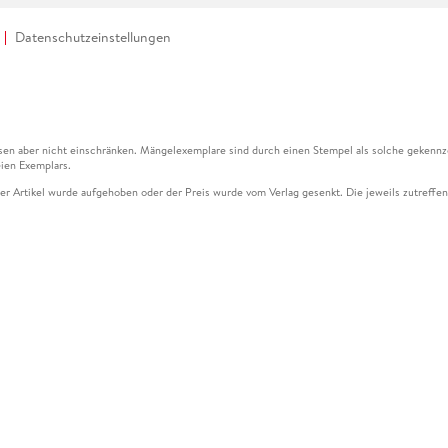
Datenschutzeinstellungen
en aber nicht einschränken. Mängelexemplare sind durch einen Stempel als solche gekennz
ien Exemplars.
ser Artikel wurde aufgehoben oder der Preis wurde vom Verlag gesenkt. Die jeweils zutreffend
ter der Leseprobe übermittelt werden.
kelseite dargestellten Datums vom Verlag angehoben.
g (UVP) des Herstellers.
n zu Preissenkungen beziehen sich auf den vorherigen Preis.
senkungen beziehen sich auf den letzten gebundenen Preis.
kelseite dargestellten Datums vom Verlag angehoben.
n den Gutschein ausschließlich online einlösen unter www.hugendubel.de. Keine Bestellung z
und eBooks) sowie für preisgebundene Kalender, tolino shine (4016621130466), tolino selec
cht möglich. Ein Weiterverkauf und der Handel des Gutscheincodes sind nicht gestattet.