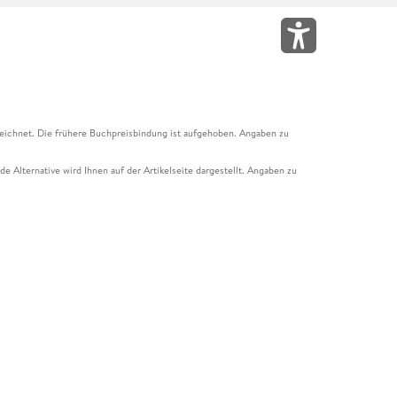
eichnet. Die frühere Buchpreisbindung ist aufgehoben. Angaben zu
e Alternative wird Ihnen auf der Artikelseite dargestellt. Angaben zu
ur Abholung mit Zahlung in der Filiale möglich. Der Gutschein ist nicht
t und das Hugendubel Hörbuch Abo. Der Gutschein ist nicht mit anderen