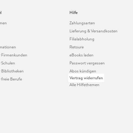
l
Hilfe
hmen
Zahlungsarten
Lieferung & Versandkosten
Filialabholung
mationen
Retoure
ür Firmenkunden
eBooks laden
r Schulen
Passwort vergessen
r Bibliotheken
Abos kündigen
Vertrag widerrufen
r freie Berufe
Alle Hilfethemen