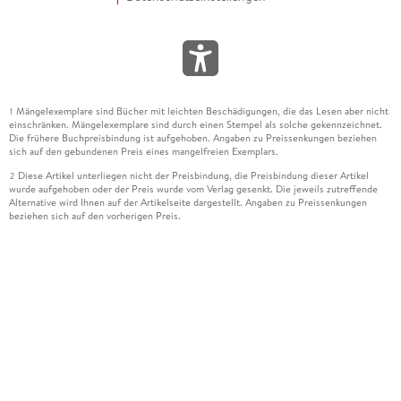
Mängelexemplare sind Bücher mit leichten Beschädigungen, die das Lesen aber nicht
1
einschränken. Mängelexemplare sind durch einen Stempel als solche gekennzeichnet.
Die frühere Buchpreisbindung ist aufgehoben. Angaben zu Preissenkungen beziehen
sich auf den gebundenen Preis eines mangelfreien Exemplars.
Diese Artikel unterliegen nicht der Preisbindung, die Preisbindung dieser Artikel
2
wurde aufgehoben oder der Preis wurde vom Verlag gesenkt. Die jeweils zutreffende
Alternative wird Ihnen auf der Artikelseite dargestellt. Angaben zu Preissenkungen
beziehen sich auf den vorherigen Preis.
Durch Öffnen der Leseprobe willigen Sie ein, dass Daten an den Anbieter der
3
Leseprobe übermittelt werden.
Der gebundene Preis dieses Artikels wird nach Ablauf des auf der Artikelseite
4
dargestellten Datums vom Verlag angehoben.
Der Preisvergleich bezieht sich auf die unverbindliche Preisempfehlung (UVP) des
5
Herstellers.
Der gebundene Preis dieses Artikels wurde vom Verlag gesenkt. Angaben zu
6
Preissenkungen beziehen sich auf den vorherigen Preis.
Die Preisbindung dieses Artikels wurde aufgehoben. Angaben zu Preissenkungen
7