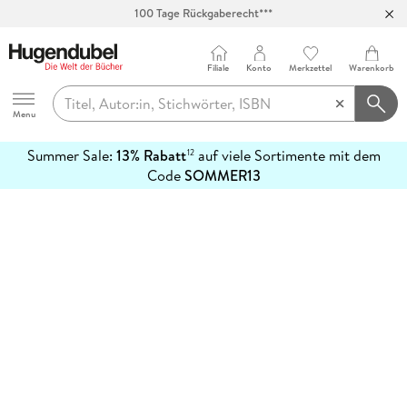
100 Tage Rückgaberecht***
Abholung in über 100 Filialen
Filiale
Konto
Merkzettel
Warenkorb
Hugendubel
Menu
Summer Sale:
13% Rabatt
auf viele Sortimente mit dem
12
mehr
Code
SOMMER13
erfahren