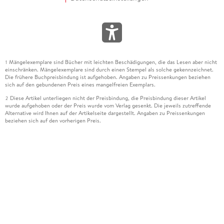
Mängelexemplare sind Bücher mit leichten Beschädigungen, die das Lesen aber nicht
1
einschränken. Mängelexemplare sind durch einen Stempel als solche gekennzeichnet.
Die frühere Buchpreisbindung ist aufgehoben. Angaben zu Preissenkungen beziehen
sich auf den gebundenen Preis eines mangelfreien Exemplars.
Diese Artikel unterliegen nicht der Preisbindung, die Preisbindung dieser Artikel
2
wurde aufgehoben oder der Preis wurde vom Verlag gesenkt. Die jeweils zutreffende
Alternative wird Ihnen auf der Artikelseite dargestellt. Angaben zu Preissenkungen
beziehen sich auf den vorherigen Preis.
Durch Öffnen der Leseprobe willigen Sie ein, dass Daten an den Anbieter der
3
Leseprobe übermittelt werden.
Der gebundene Preis dieses Artikels wird nach Ablauf des auf der Artikelseite
4
dargestellten Datums vom Verlag angehoben.
Der Preisvergleich bezieht sich auf die unverbindliche Preisempfehlung (UVP) des
5
Herstellers.
Der gebundene Preis dieses Artikels wurde vom Verlag gesenkt. Angaben zu
6
Preissenkungen beziehen sich auf den vorherigen Preis.
Die Preisbindung dieses Artikels wurde aufgehoben. Angaben zu Preissenkungen
7