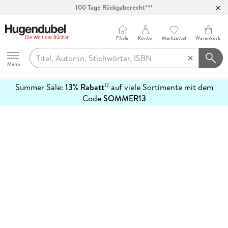
100 Tage Rückgaberecht***
Abholung in über 100 Filialen
Filiale
Konto
Merkzettel
Warenkorb
Hugendubel
Menu
Summer Sale:
13% Rabatt
auf viele Sortimente mit dem
12
mehr
Code
SOMMER13
erfahren