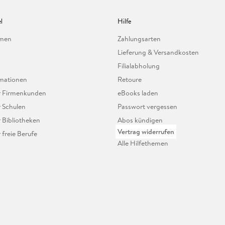
l
Hilfe
hmen
Zahlungsarten
Lieferung & Versandkosten
Filialabholung
mationen
Retoure
ür Firmenkunden
eBooks laden
r Schulen
Passwort vergessen
r Bibliotheken
Abos kündigen
Vertrag widerrufen
r freie Berufe
Alle Hilfethemen