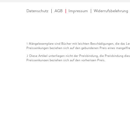
Datenschutz
AGB
Impressum
Widerrufsbelehrung
Mängelexemplare sind Bücher mit leichten Beschädigungen, die das Les
1
Preissenkungen beziehen sich auf den gebundenen Preis eines mangelfre
Diese Artikel unterliegen nicht der Preisbindung, die Preisbindung die
2
Preissenkungen beziehen sich auf den vorherigen Preis.
Durch Öffnen der Leseprobe willigen Sie ein, dass Daten an den Anbie
3
Der gebundene Preis dieses Artikels wird nach Ablauf des auf der Arti
4
Der Preisvergleich bezieht sich auf die unverbindliche Preisempfehlun
5
Der gebundene Preis dieses Artikels wurde vom Verlag gesenkt. Angabe
6
Die Preisbindung dieses Artikels wurde aufgehoben. Angaben zu Preis
7
Der gebundene Preis dieses Artikels wird nach Ablauf des auf der Arti
8
Ihr Gutschein SOMMER13 gilt bis einschließlich 10.08.2026. Sie könne
12
gültig für gesetzlich preisgebundene Artikel (deutschsprachige Bücher 
Gutscheinen und Geschenkkarten kombinierbar. Eine Barauszahlung ist ni