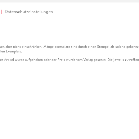
Datenschutzeinstellungen
en aber nicht einschränken. Mängelexemplare sind durch einen Stempel als solche gekennz
ien Exemplars.
ser Artikel wurde aufgehoben oder der Preis wurde vom Verlag gesenkt. Die jeweils zutreffend
ter der Leseprobe übermittelt werden.
kelseite dargestellten Datums vom Verlag angehoben.
g (UVP) des Herstellers.
n zu Preissenkungen beziehen sich auf den vorherigen Preis.
senkungen beziehen sich auf den letzten gebundenen Preis.
kelseite dargestellten Datums vom Verlag angehoben.
n den Gutschein ausschließlich online einlösen unter www.hugendubel.de. Keine Bestellung z
und eBooks) sowie für preisgebundene Kalender, tolino shine (4016621130466), tolino selec
cht möglich. Ein Weiterverkauf und der Handel des Gutscheincodes sind nicht gestattet.