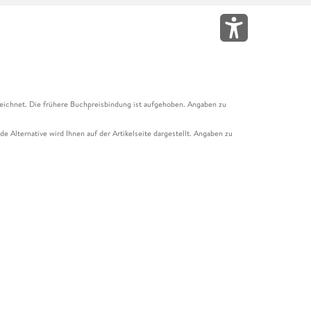
eichnet. Die frühere Buchpreisbindung ist aufgehoben. Angaben zu
e Alternative wird Ihnen auf der Artikelseite dargestellt. Angaben zu
ur Abholung mit Zahlung in der Filiale möglich. Der Gutschein ist nicht
t und das Hugendubel Hörbuch Abo. Der Gutschein ist nicht mit anderen