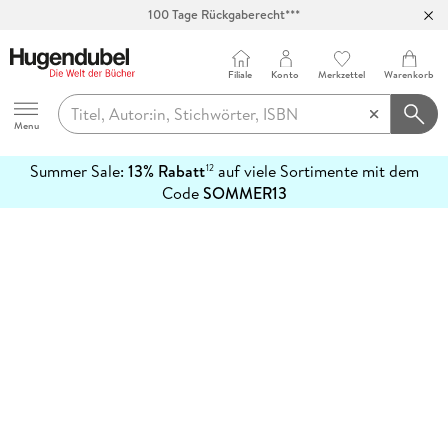
100 Tage Rückgaberecht***
Abholung in über 100 Filialen
Filiale
Konto
Merkzettel
Warenkorb
Hugendubel
Menu
Summer Sale:
13% Rabatt
auf viele Sortimente mit dem
12
mehr
Code
SOMMER13
erfahren