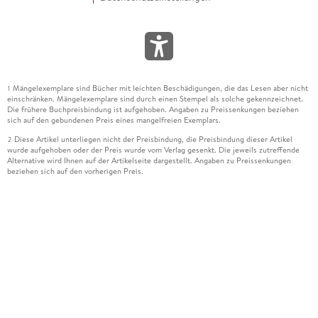
Mängelexemplare sind Bücher mit leichten Beschädigungen, die das Lesen aber nicht
1
einschränken. Mängelexemplare sind durch einen Stempel als solche gekennzeichnet.
Die frühere Buchpreisbindung ist aufgehoben. Angaben zu Preissenkungen beziehen
sich auf den gebundenen Preis eines mangelfreien Exemplars.
Diese Artikel unterliegen nicht der Preisbindung, die Preisbindung dieser Artikel
2
wurde aufgehoben oder der Preis wurde vom Verlag gesenkt. Die jeweils zutreffende
Alternative wird Ihnen auf der Artikelseite dargestellt. Angaben zu Preissenkungen
beziehen sich auf den vorherigen Preis.
Durch Öffnen der Leseprobe willigen Sie ein, dass Daten an den Anbieter der
3
Leseprobe übermittelt werden.
Der gebundene Preis dieses Artikels wird nach Ablauf des auf der Artikelseite
4
dargestellten Datums vom Verlag angehoben.
Der Preisvergleich bezieht sich auf die unverbindliche Preisempfehlung (UVP) des
5
Herstellers.
Der gebundene Preis dieses Artikels wurde vom Verlag gesenkt. Angaben zu
6
Preissenkungen beziehen sich auf den vorherigen Preis.
Die Preisbindung dieses Artikels wurde aufgehoben. Angaben zu Preissenkungen
7