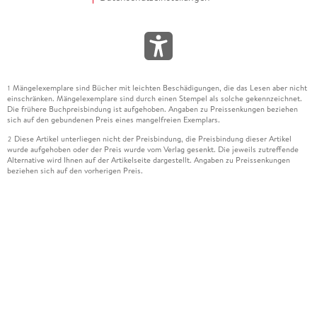
Mängelexemplare sind Bücher mit leichten Beschädigungen, die das Lesen aber nicht
1
einschränken. Mängelexemplare sind durch einen Stempel als solche gekennzeichnet.
Die frühere Buchpreisbindung ist aufgehoben. Angaben zu Preissenkungen beziehen
sich auf den gebundenen Preis eines mangelfreien Exemplars.
Diese Artikel unterliegen nicht der Preisbindung, die Preisbindung dieser Artikel
2
wurde aufgehoben oder der Preis wurde vom Verlag gesenkt. Die jeweils zutreffende
Alternative wird Ihnen auf der Artikelseite dargestellt. Angaben zu Preissenkungen
beziehen sich auf den vorherigen Preis.
Durch Öffnen der Leseprobe willigen Sie ein, dass Daten an den Anbieter der
3
Leseprobe übermittelt werden.
Der gebundene Preis dieses Artikels wird nach Ablauf des auf der Artikelseite
4
dargestellten Datums vom Verlag angehoben.
Der Preisvergleich bezieht sich auf die unverbindliche Preisempfehlung (UVP) des
5
Herstellers.
Der gebundene Preis dieses Artikels wurde vom Verlag gesenkt. Angaben zu
6
Preissenkungen beziehen sich auf den vorherigen Preis.
Die Preisbindung dieses Artikels wurde aufgehoben. Angaben zu Preissenkungen
7