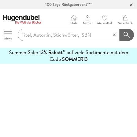
100 Tage Rückgaberecht***
Abholung in über 100 Filialen
Filiale
Konto
Merkzettel
Warenkorb
Hugendubel
Menu
Summer Sale:
13% Rabatt
auf viele Sortimente mit dem
12
mehr
Code
SOMMER13
erfahren