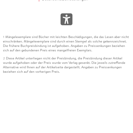
Mängelexemplare sind Bücher mit leichten Beschädigungen, die das Lesen aber nicht
1
einschränken. Mängelexemplare sind durch einen Stempel als solche gekennzeichnet.
Die frühere Buchpreisbindung ist aufgehoben. Angaben zu Preissenkungen beziehen
sich auf den gebundenen Preis eines mangelfreien Exemplars.
Diese Artikel unterliegen nicht der Preisbindung, die Preisbindung dieser Artikel
2
wurde aufgehoben oder der Preis wurde vom Verlag gesenkt. Die jeweils zutreffende
Alternative wird Ihnen auf der Artikelseite dargestellt. Angaben zu Preissenkungen
beziehen sich auf den vorherigen Preis.
Durch Öffnen der Leseprobe willigen Sie ein, dass Daten an den Anbieter der
3
Leseprobe übermittelt werden.
Der gebundene Preis dieses Artikels wird nach Ablauf des auf der Artikelseite
4
dargestellten Datums vom Verlag angehoben.
Der Preisvergleich bezieht sich auf die unverbindliche Preisempfehlung (UVP) des
5
Herstellers.
Der gebundene Preis dieses Artikels wurde vom Verlag gesenkt. Angaben zu
6
Preissenkungen beziehen sich auf den vorherigen Preis.
Die Preisbindung dieses Artikels wurde aufgehoben. Angaben zu Preissenkungen
7