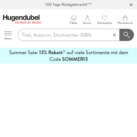
100 Tage Rückgaberecht***
Abholung in über 100 Filialen
Filiale
Konto
Merkzettel
Warenkorb
Hugendubel
Menu
Summer Sale:
13% Rabatt
auf viele Sortimente mit dem
12
mehr
Code
SOMMER13
erfahren