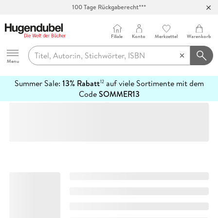
100 Tage Rückgaberecht***
Abholung in über 100 Filialen
Filiale
Konto
Merkzettel
Warenkorb
Hugendubel
Menu
Summer Sale:
13% Rabatt
auf viele Sortimente mit dem
12
mehr
Code
SOMMER13
erfahren