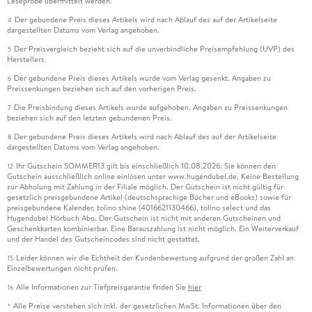
Leseprobe übermittelt werden.
Der gebundene Preis dieses Artikels wird nach Ablauf des auf der Artikelseite
4
dargestellten Datums vom Verlag angehoben.
Der Preisvergleich bezieht sich auf die unverbindliche Preisempfehlung (UVP) des
5
Herstellers.
Der gebundene Preis dieses Artikels wurde vom Verlag gesenkt. Angaben zu
6
Preissenkungen beziehen sich auf den vorherigen Preis.
Die Preisbindung dieses Artikels wurde aufgehoben. Angaben zu Preissenkungen
7
beziehen sich auf den letzten gebundenen Preis.
Der gebundene Preis dieses Artikels wird nach Ablauf des auf der Artikelseite
8
dargestellten Datums vom Verlag angehoben.
Ihr Gutschein SOMMER13 gilt bis einschließlich 10.08.2026. Sie können den
12
Gutschein ausschließlich online einlösen unter www.hugendubel.de. Keine Bestellung
zur Abholung mit Zahlung in der Filiale möglich. Der Gutschein ist nicht gültig für
gesetzlich preisgebundene Artikel (deutschsprachige Bücher und eBooks) sowie für
preisgebundene Kalender, tolino shine (4016621130466), tolino select und das
Hugendubel Hörbuch Abo. Der Gutschein ist nicht mit anderen Gutscheinen und
Geschenkkarten kombinierbar. Eine Barauszahlung ist nicht möglich. Ein Weiterverkauf
und der Handel des Gutscheincodes sind nicht gestattet.
Leider können wir die Echtheit der Kundenbewertung aufgrund der großen Zahl an
15
Einzelbewertungen nicht prüfen.
Alle Informationen zur Tiefpreisgarantie finden Sie
hier
16
Alle Preise verstehen sich inkl. der gesetzlichen MwSt. Informationen über den
*