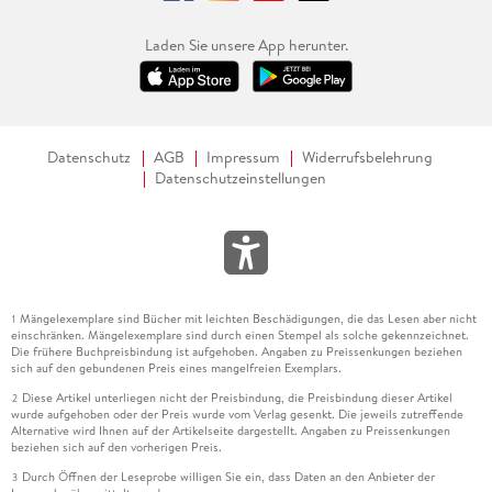
Laden Sie unsere App herunter.
Datenschutz
AGB
Impressum
Widerrufsbelehrung
Datenschutzeinstellungen
Mängelexemplare sind Bücher mit leichten Beschädigungen, die das Lesen aber nicht
1
einschränken. Mängelexemplare sind durch einen Stempel als solche gekennzeichnet.
Die frühere Buchpreisbindung ist aufgehoben. Angaben zu Preissenkungen beziehen
sich auf den gebundenen Preis eines mangelfreien Exemplars.
Diese Artikel unterliegen nicht der Preisbindung, die Preisbindung dieser Artikel
2
wurde aufgehoben oder der Preis wurde vom Verlag gesenkt. Die jeweils zutreffende
Alternative wird Ihnen auf der Artikelseite dargestellt. Angaben zu Preissenkungen
beziehen sich auf den vorherigen Preis.
Durch Öffnen der Leseprobe willigen Sie ein, dass Daten an den Anbieter der
3