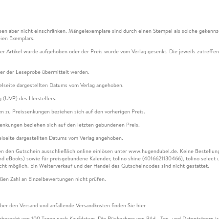
en aber nicht einschränken. Mängelexemplare sind durch einen Stempel als solche gekennz
ien Exemplars.
ser Artikel wurde aufgehoben oder der Preis wurde vom Verlag gesenkt. Die jeweils zutreffend
ter der Leseprobe übermittelt werden.
kelseite dargestellten Datums vom Verlag angehoben.
g (UVP) des Herstellers.
n zu Preissenkungen beziehen sich auf den vorherigen Preis.
senkungen beziehen sich auf den letzten gebundenen Preis.
kelseite dargestellten Datums vom Verlag angehoben.
n den Gutschein ausschließlich online einlösen unter www.hugendubel.de. Keine Bestellung z
und eBooks) sowie für preisgebundene Kalender, tolino shine (4016621130466), tolino selec
cht möglich. Ein Weiterverkauf und der Handel des Gutscheincodes sind nicht gestattet.
ßen Zahl an Einzelbewertungen nicht prüfen.
über den Versand und anfallende Versandkosten finden Sie
hier
gaberecht von 100 Tagen nach Kaufdatum. Die Rücknahme von Bild-, Ton- und Datenträgern ist 