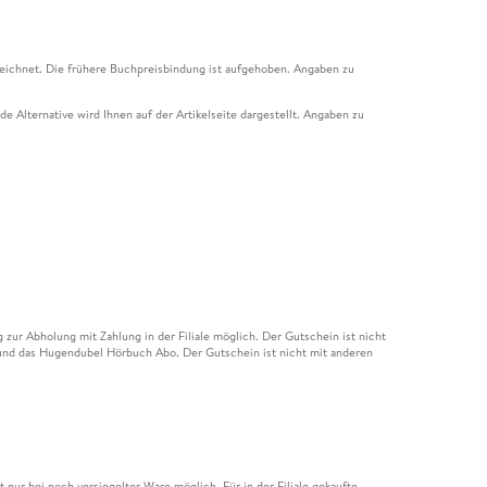
eichnet. Die frühere Buchpreisbindung ist aufgehoben. Angaben zu
e Alternative wird Ihnen auf der Artikelseite dargestellt. Angaben zu
ur Abholung mit Zahlung in der Filiale möglich. Der Gutschein ist nicht
t und das Hugendubel Hörbuch Abo. Der Gutschein ist nicht mit anderen
nur bei noch versiegelter Ware möglich. Für in der Filiale gekaufte