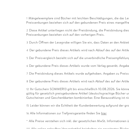
Mängelexemplare sind Bücher mit leichten Beschädigungen, die das Les
1
Preissenkungen beziehen sich auf den gebundenen Preis eines mangelfre
Diese Artikel unterliegen nicht der Preisbindung, die Preisbindung die
2
Preissenkungen beziehen sich auf den vorherigen Preis.
Durch Öffnen der Leseprobe willigen Sie ein, dass Daten an den Anbie
3
Der gebundene Preis dieses Artikels wird nach Ablauf des auf der Arti
4
Der Preisvergleich bezieht sich auf die unverbindliche Preisempfehlun
5
Der gebundene Preis dieses Artikels wurde vom Verlag gesenkt. Angabe
6
Die Preisbindung dieses Artikels wurde aufgehoben. Angaben zu Preis
7
Der gebundene Preis dieses Artikels wird nach Ablauf des auf der Arti
8
Ihr Gutschein SOMMER13 gilt bis einschließlich 10.08.2026. Sie könne
12
gültig für gesetzlich preisgebundene Artikel (deutschsprachige Bücher 
Gutscheinen und Geschenkkarten kombinierbar. Eine Barauszahlung ist ni
Leider können wir die Echtheit der Kundenbewertung aufgrund der gro
15
Alle Informationen zur Tiefpreisgarantie finden Sie
hier
16
Alle Preise verstehen sich inkl. der gesetzlichen MwSt. Informationen 
*
Alle online gekauften Versandartikel beinhalten ein erweitertes Rück
***