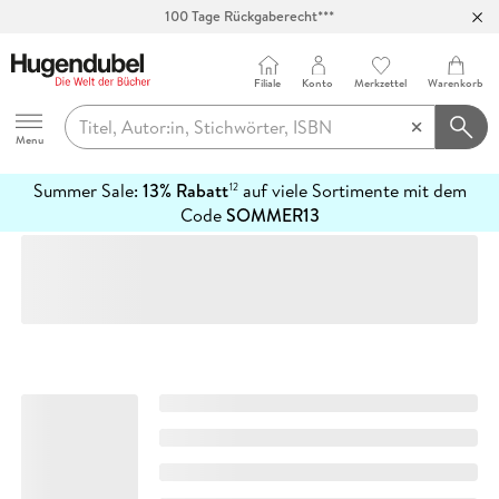
100 Tage Rückgaberecht***
Abholung in über 100 Filialen
Filiale
Konto
Merkzettel
Warenkorb
Hugendubel
Menu
Summer Sale:
13% Rabatt
auf viele Sortimente mit dem
12
mehr
Code
SOMMER13
erfahren