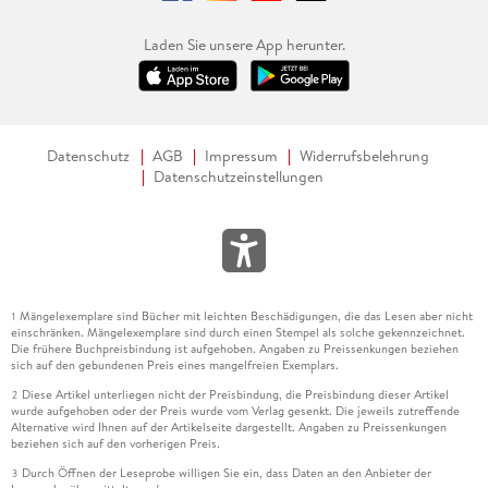
Laden Sie unsere App herunter.
Datenschutz
AGB
Impressum
Widerrufsbelehrung
Datenschutzeinstellungen
Mängelexemplare sind Bücher mit leichten Beschädigungen, die das Lesen aber nicht
1
einschränken. Mängelexemplare sind durch einen Stempel als solche gekennzeichnet.
Die frühere Buchpreisbindung ist aufgehoben. Angaben zu Preissenkungen beziehen
sich auf den gebundenen Preis eines mangelfreien Exemplars.
Diese Artikel unterliegen nicht der Preisbindung, die Preisbindung dieser Artikel
2
wurde aufgehoben oder der Preis wurde vom Verlag gesenkt. Die jeweils zutreffende
Alternative wird Ihnen auf der Artikelseite dargestellt. Angaben zu Preissenkungen
beziehen sich auf den vorherigen Preis.
Durch Öffnen der Leseprobe willigen Sie ein, dass Daten an den Anbieter der
3