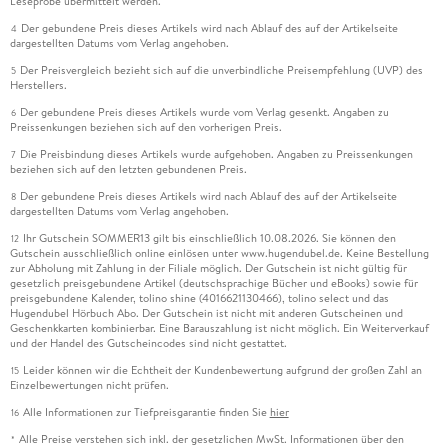
Leseprobe übermittelt werden.
Der gebundene Preis dieses Artikels wird nach Ablauf des auf der Artikelseite
4
dargestellten Datums vom Verlag angehoben.
Der Preisvergleich bezieht sich auf die unverbindliche Preisempfehlung (UVP) des
5
Herstellers.
Der gebundene Preis dieses Artikels wurde vom Verlag gesenkt. Angaben zu
6
Preissenkungen beziehen sich auf den vorherigen Preis.
Die Preisbindung dieses Artikels wurde aufgehoben. Angaben zu Preissenkungen
7
beziehen sich auf den letzten gebundenen Preis.
Der gebundene Preis dieses Artikels wird nach Ablauf des auf der Artikelseite
8
dargestellten Datums vom Verlag angehoben.
Ihr Gutschein SOMMER13 gilt bis einschließlich 10.08.2026. Sie können den
12
Gutschein ausschließlich online einlösen unter www.hugendubel.de. Keine Bestellung
zur Abholung mit Zahlung in der Filiale möglich. Der Gutschein ist nicht gültig für
gesetzlich preisgebundene Artikel (deutschsprachige Bücher und eBooks) sowie für
preisgebundene Kalender, tolino shine (4016621130466), tolino select und das
Hugendubel Hörbuch Abo. Der Gutschein ist nicht mit anderen Gutscheinen und
Geschenkkarten kombinierbar. Eine Barauszahlung ist nicht möglich. Ein Weiterverkauf
und der Handel des Gutscheincodes sind nicht gestattet.
Leider können wir die Echtheit der Kundenbewertung aufgrund der großen Zahl an
15
Einzelbewertungen nicht prüfen.
Alle Informationen zur Tiefpreisgarantie finden Sie
hier
16
Alle Preise verstehen sich inkl. der gesetzlichen MwSt. Informationen über den
*