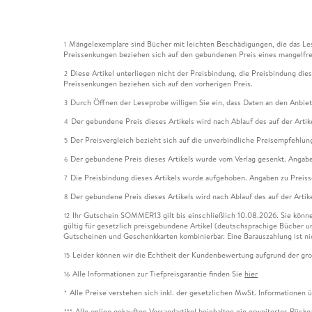
Mängelexemplare sind Bücher mit leichten Beschädigungen, die das Les
1
Preissenkungen beziehen sich auf den gebundenen Preis eines mangelfre
Diese Artikel unterliegen nicht der Preisbindung, die Preisbindung die
2
Preissenkungen beziehen sich auf den vorherigen Preis.
Durch Öffnen der Leseprobe willigen Sie ein, dass Daten an den Anbie
3
Der gebundene Preis dieses Artikels wird nach Ablauf des auf der Arti
4
Der Preisvergleich bezieht sich auf die unverbindliche Preisempfehlun
5
Der gebundene Preis dieses Artikels wurde vom Verlag gesenkt. Angabe
6
Die Preisbindung dieses Artikels wurde aufgehoben. Angaben zu Preis
7
Der gebundene Preis dieses Artikels wird nach Ablauf des auf der Arti
8
Ihr Gutschein SOMMER13 gilt bis einschließlich 10.08.2026. Sie könne
12
gültig für gesetzlich preisgebundene Artikel (deutschsprachige Bücher 
Gutscheinen und Geschenkkarten kombinierbar. Eine Barauszahlung ist ni
Leider können wir die Echtheit der Kundenbewertung aufgrund der gro
15
Alle Informationen zur Tiefpreisgarantie finden Sie
hier
16
Alle Preise verstehen sich inkl. der gesetzlichen MwSt. Informationen 
*
Alle online gekauften Versandartikel beinhalten ein erweitertes Rück
***