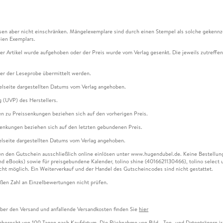
en aber nicht einschränken. Mängelexemplare sind durch einen Stempel als solche gekennz
ien Exemplars.
ser Artikel wurde aufgehoben oder der Preis wurde vom Verlag gesenkt. Die jeweils zutreffend
ter der Leseprobe übermittelt werden.
kelseite dargestellten Datums vom Verlag angehoben.
g (UVP) des Herstellers.
n zu Preissenkungen beziehen sich auf den vorherigen Preis.
senkungen beziehen sich auf den letzten gebundenen Preis.
kelseite dargestellten Datums vom Verlag angehoben.
n den Gutschein ausschließlich online einlösen unter www.hugendubel.de. Keine Bestellung z
und eBooks) sowie für preisgebundene Kalender, tolino shine (4016621130466), tolino selec
cht möglich. Ein Weiterverkauf und der Handel des Gutscheincodes sind nicht gestattet.
ßen Zahl an Einzelbewertungen nicht prüfen.
über den Versand und anfallende Versandkosten finden Sie
hier
gaberecht von 100 Tagen nach Kaufdatum. Die Rücknahme von Bild-, Ton- und Datenträgern ist 