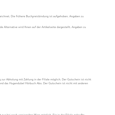
eichnet. Die frühere Buchpreisbindung ist aufgehoben. Angaben zu
e Alternative wird Ihnen auf der Artikelseite dargestellt. Angaben zu
ur Abholung mit Zahlung in der Filiale möglich. Der Gutschein ist nicht
t und das Hugendubel Hörbuch Abo. Der Gutschein ist nicht mit anderen
nur bei noch versiegelter Ware möglich. Für in der Filiale gekaufte