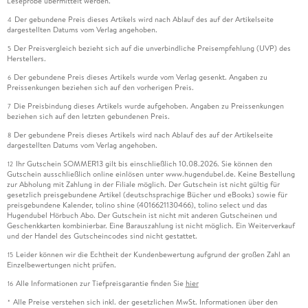
Leseprobe übermittelt werden.
Der gebundene Preis dieses Artikels wird nach Ablauf des auf der Artikelseite
4
dargestellten Datums vom Verlag angehoben.
Der Preisvergleich bezieht sich auf die unverbindliche Preisempfehlung (UVP) des
5
Herstellers.
Der gebundene Preis dieses Artikels wurde vom Verlag gesenkt. Angaben zu
6
Preissenkungen beziehen sich auf den vorherigen Preis.
Die Preisbindung dieses Artikels wurde aufgehoben. Angaben zu Preissenkungen
7
beziehen sich auf den letzten gebundenen Preis.
Der gebundene Preis dieses Artikels wird nach Ablauf des auf der Artikelseite
8
dargestellten Datums vom Verlag angehoben.
Ihr Gutschein SOMMER13 gilt bis einschließlich 10.08.2026. Sie können den
12
Gutschein ausschließlich online einlösen unter www.hugendubel.de. Keine Bestellung
zur Abholung mit Zahlung in der Filiale möglich. Der Gutschein ist nicht gültig für
gesetzlich preisgebundene Artikel (deutschsprachige Bücher und eBooks) sowie für
preisgebundene Kalender, tolino shine (4016621130466), tolino select und das
Hugendubel Hörbuch Abo. Der Gutschein ist nicht mit anderen Gutscheinen und
Geschenkkarten kombinierbar. Eine Barauszahlung ist nicht möglich. Ein Weiterverkauf
und der Handel des Gutscheincodes sind nicht gestattet.
Leider können wir die Echtheit der Kundenbewertung aufgrund der großen Zahl an
15
Einzelbewertungen nicht prüfen.
Alle Informationen zur Tiefpreisgarantie finden Sie
hier
16
Alle Preise verstehen sich inkl. der gesetzlichen MwSt. Informationen über den
*