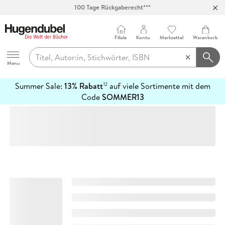
100 Tage Rückgaberecht***
Abholung in über 100 Filialen
Filiale
Konto
Merkzettel
Warenkorb
Hugendubel
Menu
Summer Sale:
13% Rabatt
auf viele Sortimente mit dem
12
mehr
Code
SOMMER13
erfahren