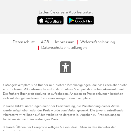
Laden Sie unsere App herunter.
Datenschutz
AGB
Impressum
Widerrufsbelehrung
Datenschutzeinstellungen
Mängelexemplare sind Bücher mit leichten Beschädigungen, die das Lesen aber nicht
1
einschränken. Mängelexemplare sind durch einen Stempel als solche gekennzeichnet.
Die frühere Buchpreisbindung ist aufgehoben. Angaben zu Preissenkungen beziehen
sich auf den gebundenen Preis eines mangelfreien Exemplars.
Diese Artikel unterliegen nicht der Preisbindung, die Preisbindung dieser Artikel
2
wurde aufgehoben oder der Preis wurde vom Verlag gesenkt. Die jeweils zutreffende
Alternative wird Ihnen auf der Artikelseite dargestellt. Angaben zu Preissenkungen
beziehen sich auf den vorherigen Preis.
Durch Öffnen der Leseprobe willigen Sie ein, dass Daten an den Anbieter der
3