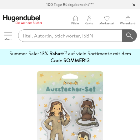
100 Tage Rückgaberecht***
Abholung in über 100 Filialen
Filiale
Konto
Merkzettel
Warenkorb
Hugendubel
Menu
Summer Sale:
13% Rabatt
auf viele Sortimente mit dem
12
mehr
Code
SOMMER13
erfahren