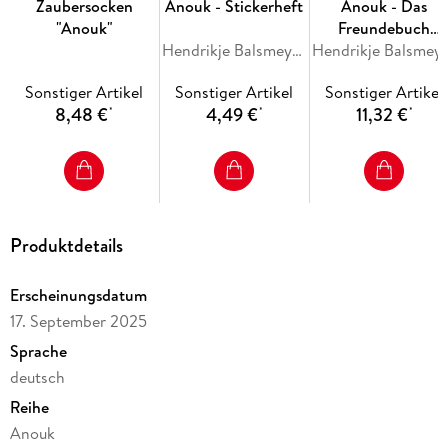
Zaubersocken
Anouk - Stickerheft
Anouk - Das
"Anouk"
Freundebuch
Hendrikje Balsmeyer, Peter Maffay
(Anouk)
Hendrikje Balsmeyer
Sonstiger Artikel
Sonstiger Artikel
Sonstiger Artikel
8,48 €
4,49 €
11,32 €
*
*
*
Produktdetails
Erscheinungsdatum
17. September 2025
Sprache
deutsch
Reihe
Anouk