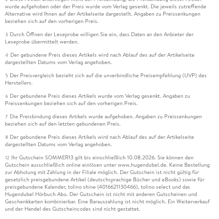
wurde aufgehoben oder der Preis wurde vom Verlag gesenkt. Die jeweils zutreffende
Alternative wird Ihnen auf der Artikelseite dargestellt. Angaben zu Preissenkungen
beziehen sich auf den vorherigen Preis.
Durch Öffnen der Leseprobe willigen Sie ein, dass Daten an den Anbieter der
3
Leseprobe übermittelt werden.
Der gebundene Preis dieses Artikels wird nach Ablauf des auf der Artikelseite
4
dargestellten Datums vom Verlag angehoben.
Der Preisvergleich bezieht sich auf die unverbindliche Preisempfehlung (UVP) des
5
Herstellers.
Der gebundene Preis dieses Artikels wurde vom Verlag gesenkt. Angaben zu
6
Preissenkungen beziehen sich auf den vorherigen Preis.
Die Preisbindung dieses Artikels wurde aufgehoben. Angaben zu Preissenkungen
7
beziehen sich auf den letzten gebundenen Preis.
Der gebundene Preis dieses Artikels wird nach Ablauf des auf der Artikelseite
8
dargestellten Datums vom Verlag angehoben.
Ihr Gutschein SOMMER13 gilt bis einschließlich 10.08.2026. Sie können den
12
Gutschein ausschließlich online einlösen unter www.hugendubel.de. Keine Bestellung
zur Abholung mit Zahlung in der Filiale möglich. Der Gutschein ist nicht gültig für
gesetzlich preisgebundene Artikel (deutschsprachige Bücher und eBooks) sowie für
preisgebundene Kalender, tolino shine (4016621130466), tolino select und das
Hugendubel Hörbuch Abo. Der Gutschein ist nicht mit anderen Gutscheinen und
Geschenkkarten kombinierbar. Eine Barauszahlung ist nicht möglich. Ein Weiterverkauf
und der Handel des Gutscheincodes sind nicht gestattet.