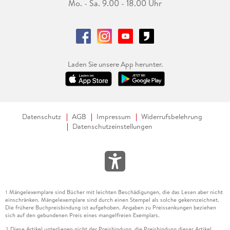
Mo. - Sa. 9.00 - 18.00 Uhr
Laden Sie unsere App herunter.
Datenschutz
AGB
Impressum
Widerrufsbelehrung
Datenschutzeinstellungen
Mängelexemplare sind Bücher mit leichten Beschädigungen, die das Lesen aber nicht
1
einschränken. Mängelexemplare sind durch einen Stempel als solche gekennzeichnet.
Die frühere Buchpreisbindung ist aufgehoben. Angaben zu Preissenkungen beziehen
sich auf den gebundenen Preis eines mangelfreien Exemplars.
Diese Artikel unterliegen nicht der Preisbindung, die Preisbindung dieser Artikel
2