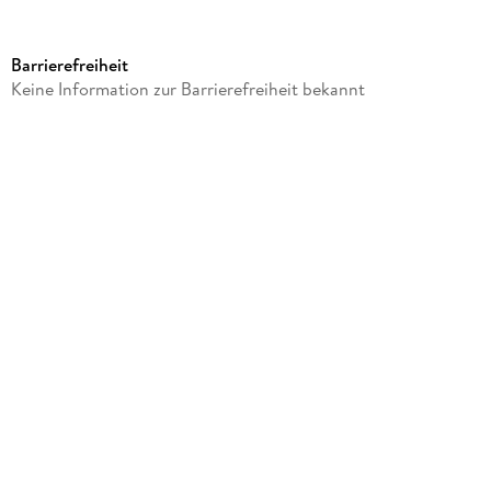
Verlag/Hersteller
sheepworld
Barrierefreiheit
Produktart
Keine Information zur Barrierefreiheit bekannt
Merchandise-Artikel
Gewicht
55 g
Größe (L/B/H)
185/140/2 mm
Artikelnr. Hersteller
73953
GTIN
4036018739539
Herstelleradresse
Sheepworld, Am Schafhügel 1, 92289 Ursensollen,
team@sheepworld.de