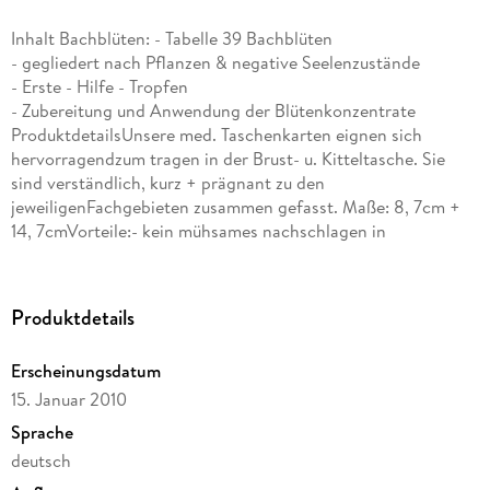
Inhalt Bachblüten: - Tabelle 39 Bachblüten
- gegliedert nach Pflanzen & negative Seelenzustände
- Erste - Hilfe - Tropfen
- Zubereitung und Anwendung der Blütenkonzentrate
ProduktdetailsUnsere med. Taschenkarten eignen sich
hervorragendzum tragen in der Brust- u. Kitteltasche. Sie
sind verständlich, kurz + prägnant zu den
jeweiligenFachgebieten zusammen gefasst. Maße: 8, 7cm +
14, 7cmVorteile:- kein mühsames nachschlagen in
Fachbüchern- sofortiges Auffinden der gesuchten med.
Daten- Zusammenfassung aller wichtigsten
Fachinformationen- abwaschbar + abriebsfest durch
Produktdetails
Laminathülle- mehrfarbig gestaltet- klein und
handlichBesonders geeignet für:- Klinikpersonal-
Erscheinungsdatum
Rettungsdienste- Praxispersonal- Naturheilpraktiker-
15. Januar 2010
Homöopathen- uvm. Inhalt Bachblüten:- Tabelle 39
Bachblüten- gegliedert nach Pflanzen & negative
Sprache
Seelenzustände- Erste - Hilfe - Tropfen- Zubereitung und
deutsch
Anwendung der Blütenkonzentrate