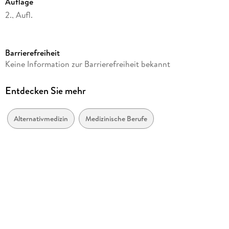
Auflage
2., Aufl.
Seitenanzahl
2
Barrierefreiheit
Herausgegeben von
Keine Information zur Barrierefreiheit bekannt
Verlag Hawelka
Verlag/Hersteller
Entdecken Sie mehr
Hawelka
Produktart
Alternativmedizin
Medizinische Berufe
gebunden
Gewicht
7 g
GTIN
9783939081487
Herstelleradresse
Hawelka Verlag, Uwe Hawelka, Schmiedestr. 8a, 40699
Erkrath, info@verlaghawelka.de