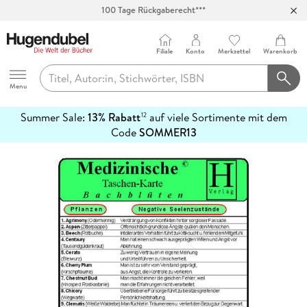
100 Tage Rückgaberecht***
Abholung in über 100 Filialen
Filiale
Konto
Merkzettel
Warenkorb
Hugendubel
Menu
Summer Sale:
13% Rabatt
auf viele Sortimente mit dem
12
mehr
Code
SOMMER13
erfahren