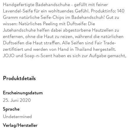
Handgefertigte Badehandschuhe - gefüllt mit feiner
Lavendel-Seife für ein wohltuendes Gefühl. Produktinfo: 140
Gramm natürliche Seife-Chips im Badehandschuh! Gut zu
wissen: Natürliches Peeling mit Duftseife: Die
Jutehandschuhe helfen dabei abgestorbene Hautzellen zu
entfernen, ohne die Haut zu reizen, während die natürlichen
Duftseifen die Haut straffen. Alle Seifen sind Fair Trade-
zertifitiert und werden von Hand in Thailand hergestellt.
JOJO und Soap-n-Scent haben es sich zur Aufgabe gemacht,
aus den besten natürlichen Inhaltsstoffen wunderschöne und
qualitativ hochwertige Wohlfühlprodukte herzustellen. Fair
produziert und gehandelt: Soap-n-cent erfüllen die
Produktdetails
Bedingungen für ein sicheres Arbeiten mit den Standards, die
sich an den ILO-Konventionen (International Labour
Erscheinungsdatum
Organization) orientieren. Soap-n-Scent ist Mitglied der
25. Juni 2020
internationalen Fair Trade Organization Unser Motto: Fair
gehandelte Kosmetik-Produkte herzustellen und zu
Sprache
vertreiben, ist mehr als nur ein Weg, sauber zu werden. Beste
Undetermined
Qualität-Natürlich und vegan Wir wollen kein Tier für ein
Verlag/Hersteller
Stück Seife töten. Deshalb stellen wir die Seifen mit reinen