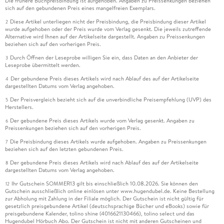
Die frühere Buchpreisbindung ist aufgehoben. Angaben zu Preissenkungen beziehen
sich auf den gebundenen Preis eines mangelfreien Exemplars.
Diese Artikel unterliegen nicht der Preisbindung, die Preisbindung dieser Artikel
2
wurde aufgehoben oder der Preis wurde vom Verlag gesenkt. Die jeweils zutreffende
Alternative wird Ihnen auf der Artikelseite dargestellt. Angaben zu Preissenkungen
beziehen sich auf den vorherigen Preis.
Durch Öffnen der Leseprobe willigen Sie ein, dass Daten an den Anbieter der
3
Leseprobe übermittelt werden.
Der gebundene Preis dieses Artikels wird nach Ablauf des auf der Artikelseite
4
dargestellten Datums vom Verlag angehoben.
Der Preisvergleich bezieht sich auf die unverbindliche Preisempfehlung (UVP) des
5
Herstellers.
Der gebundene Preis dieses Artikels wurde vom Verlag gesenkt. Angaben zu
6
Preissenkungen beziehen sich auf den vorherigen Preis.
Die Preisbindung dieses Artikels wurde aufgehoben. Angaben zu Preissenkungen
7
beziehen sich auf den letzten gebundenen Preis.
Der gebundene Preis dieses Artikels wird nach Ablauf des auf der Artikelseite
8
dargestellten Datums vom Verlag angehoben.
Ihr Gutschein SOMMER13 gilt bis einschließlich 10.08.2026. Sie können den
12
Gutschein ausschließlich online einlösen unter www.hugendubel.de. Keine Bestellung
zur Abholung mit Zahlung in der Filiale möglich. Der Gutschein ist nicht gültig für
gesetzlich preisgebundene Artikel (deutschsprachige Bücher und eBooks) sowie für
preisgebundene Kalender, tolino shine (4016621130466), tolino select und das
Hugendubel Hörbuch Abo. Der Gutschein ist nicht mit anderen Gutscheinen und