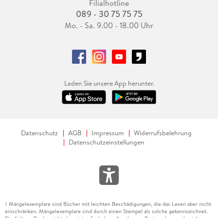
Filialhotline
089 - 30 75 75 75
Mo. - Sa. 9.00 - 18.00 Uhr
Laden Sie unsere App herunter.
Datenschutz
AGB
Impressum
Widerrufsbelehrung
Datenschutzeinstellungen
Mängelexemplare sind Bücher mit leichten Beschädigungen, die das Lesen aber nicht
1
einschränken. Mängelexemplare sind durch einen Stempel als solche gekennzeichnet.