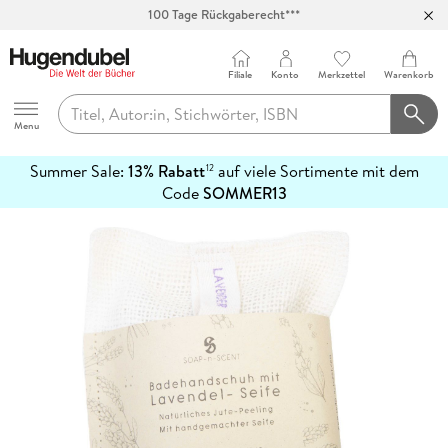
100 Tage Rückgaberecht***
Abholung in über 100 Filialen
Filiale
Konto
Merkzettel
Warenkorb
Hugendubel
Menu
Summer Sale:
13% Rabatt
auf viele Sortimente mit dem
12
mehr
Code
SOMMER13
erfahren