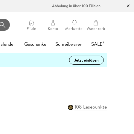
Abholung in über 100 Filialen
Filiale
Konto
Merkzettel
Warenkorb
alender
Geschenke
Schreibwaren
SALE²
Jetzt einlösen
Heartstopper Volume 6
Philippa oder
Die Tiefe: Verblendet
Filmriss auf
Die Psychiaterin -
tolino vision color
Startklar für die
Das kleine
LEGO Ninjago:
Mein Garten
Romance Reader
Easy Pencil Case
d 6
d 8
Band 1
-17%
Gespenster wäscht man
Immenhof
Wurde ihr der Job
- Weiß
5.
Strandschlösschen
Destinys Bounty
Tagesabreißkalender
Hat
Café
Alice Oseman
Karen Sander
nicht
zum Verhängnis?
Adventure
2027 - Praktische
Vergissmeinnicht
Karsten Dusse
Rebecca Schulz
Buch (kartoniert)
eBook epub
Hardware
Buch (kartoniert)
Sonstiger Artikel
Tipps für 2027
Katja Gehrmann
Freida McFadden
15,99 €
9,99 €
199,00 €
13,95 €
31,00 €
Buch (gebunden)
Hörbuch Download
Spielware
Sonstiger Artikel
Ulrich Thimm
24,00 €
17,95 €
39,99 €
12,95 €
Buch (gebunden)
eBook epub
15,00 €
16,99 €
Statt
15,74 €
Kalender
15,99 €
108 Lesepunkte