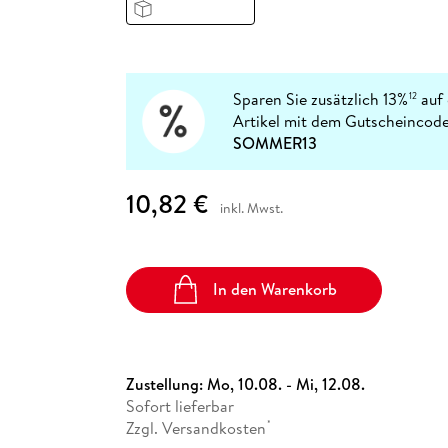
Fremdsprachige Bücher
n Lernhilfen
 Jugendbücher
eiber
Hörbuch Downloads im Bundle
cher
 Vergleich
 Puzzlezubehör
Lernen
New Adult
STABILO
Taschenbücher
hilfen
hriller
 Backen
er
lender
Ratgeber
op
hriller
Romance
Sparen Sie zusätzlich 13%
auf 
12
Sachbücher
Artikel mit dem Gutscheincode
precher:innen
SOMMER13
Science Fiction
Fremdsprachige Bücher
10,82 €
inkl. Mwst.
In den Warenkorb
Zustellung:
Mo, 10.08. - Mi, 12.08.
Sofort lieferbar
Zzgl. Versandkosten
*