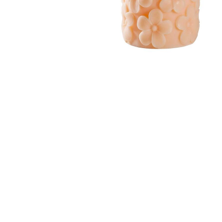
Leseempfehlung
eBook Abonnement
Postkarten
Westerman
Kinder- &
Kugelschr
Hörbuchsprecher
Günstige Spielwaren
Wochenkalender
Kinderbü
Romane
Geräte im
Puzzles &
Schule & 
Buchtrends auf Social Media
eBooks verschenken
Klett Lern
Krimis & T
Buchkalender
Kochen &
Sachbüch
Sprachka
büchermenschen
Duden Sh
Romane
Krimis & T
Top Autor:innen
Hörspiele
Manga
Top Serien
Hörbuchs
Gebrauchtbuch