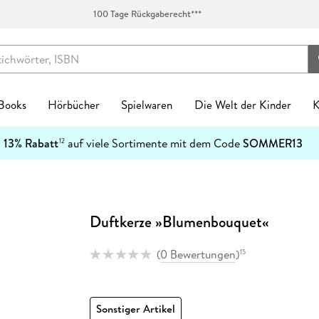
100 Tage Rückgaberecht***
 Books
Hörbücher
Spielwaren
Die Welt der Kinder
K
Kinderbücher
:
13% Rabatt
auf viele Sortimente mit dem Code
SOMMER13
12
enres
Genres
fen
zt neu
ren Kategorien
egorien
kanlässe
tischzubehör
English Books Kategorien
Preiswerte Empfehlungen
Buch Genres
Fremdsprachiges
Abonnements
Schulbücher
Preishits auf CD
Spielwaren nach Alter
Top Marken
Geschenke Kategorien
Top Marken
Ban
Ban
Spielwaren nach Alter
n & Erfahrungen
n & Erfahrungen
bliothek-Verknüpfung
ule
el Hörbuch Abo
einkind
alender
tag
chen
Biografien & Erfahrungen
Stark reduzierte Bücher
New Adult
Bestseller
Hugendubel Hörbuch Abo
Nach Bundesländern
Hörbücher
0-2 Jahre
Ackermann
Achtsamkeit & Gesundheit
CEDON
7
Top Marken
ble Books
 Science Fiction
ud
ner
 Kreatives
laner
n & Konfirmation
 & Klebebänder
Fachbücher
Mängelexemplare bis -60%
Ratgeber
Neuheiten
eBook Abonnement
Nach Fächern
Stark reduzierte Hörbücher
3-4 Jahre
Harenberg, Heye & Weingarten
Dekoration & Einrichtung
Paperblanks
1
h Downloads
tonies®
Duftkerze »Blumenbouquet«
 Jugendbücher
p
eife
 & Entdecken
Natur
Taufe
schunterlagen
Fantasy
Schnäppchen der Woche
Reise
Englische eBooks
Nach Schulform
Hörbuch-Pakete
5-7 Jahre
Korsch
Hobby & Lifestyle
LEUCHTTURM1917
4
Kinderbuchserien
er
hriller
atures
r
 Spielwelten
rchitektur
ag
Jugendbücher
eBook-Bundles
Romane
Französische eBooks
8-11 Jahre
Paperblanks
Küche & Esszimmer
herlitz
Download Preishits
(
0 Bewertungen
)
15
n
t Romance
mily Sharing
 Konstruktion
kalender
Kinderbücher
Bestseller reduziert
Sachbücher
Italienische eBooks
12+ Jahre
LEUCHTTURM1917
Lesen & Geschichten
LAMY
e Reihen
steller
e
Hörbuch Downloads
bücher
teile
 & Gesellschaftsspiele
soterik
Krimis & Thriller
Sonderausgaben
Science Fiction
Spanische eBooks
Neumann
Schmuck & Accessoires
Moleskine
inte
Bestseller reduziert
Sonstiger Artikel
cher
arantie
Stofftiere
nder & Städte
Manga
Moleskine
Pelikan