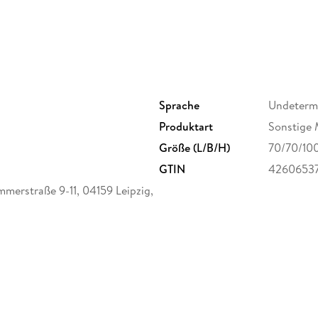
aus Soja- und Bienenwachs gefertigt
mit 3D-Blümchen-Relief
mit angenehmem Duft
Sprache
Undeterm
Produktart
Sonstige 
Größe (L/B/H)
70/70/10
GTIN
4260653
merstraße 9-11, 04159 Leipzig,