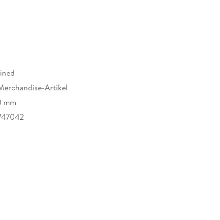
ined
Merchandise-Artikel
0 mm
747042