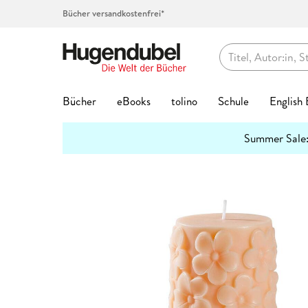
Bücher versandkostenfrei*
Hugendubel
Bücher
eBooks
tolino
Schule
English
Themenwelten
Summer Sale
Bücher Favoriten
eBook Favoriten
Die tolino Familie
Top-Themen
Top Themen
Hörbücher auf CD
Spielwaren Favoriten
Kalenderformate
Geschenke Favoriten
Kreatives
Preishits
Buch G
eBook 
Service
Lernhil
Abo jet
Spielwa
Top Kat
Geschen
Schreib
mehr
Interviews
erfahren
Bestseller
Bestseller
eReader
Unser Schulbuchservice
Bestseller
Bestseller
Bestseller
Abreiß-Kalender
Hugendubel Geschenkkarte
Kalligraphie & Handlettering
Preishits Bücher
Biografie
Biografie
tolino Bi
Grundsch
Hugendub
Baby & Kl
Adventsk
Valentins
Federtas
7
3 Fragen an
#BookTok Bestseller
Neuheiten
tolino shine
Vokabeltrainer phase6
Neuheiten
Neuheiten
Neuheiten
Geburtstagskalender
Bestseller
Stempel & -kissen
eBook Preishits
Coffee Ta
Fantasy &
tolino clo
Quali Trai
Basteln &
Familienp
Kommunio
Klebstoff
2
Hörbuc
Mach mit!
Neuheiten
eBook Preishits
tolino shine color
Lesenlernen eKidz.eu
Top Vorbesteller
Top Vorbesteller
Top Vorbesteller
Immerwährender Kalender
Neuheiten
Stickerhefte
Hörbücher
Comics
Kinder- &
tolino ap
Mittlere R
Forschen
Garten & 
Geburt & 
Schreibti
2
Wissen
Bestseller
Preishits Bücher
Independent Autor:innen
tolino vision color
Lernspiele
Kinder- & Jugendbücher
Top Marken
Posterkalender
Trends & Saisonales
Hörbuch Downloads
Fachbüch
Krimis & T
tolino Fe
Abi Traine
Figuren &
Kunst & A
Geburtst
2
Papier & Blöcke
Stifte
Lesetipps
Neuheite
Top-Vorbesteller
tolino stylus
Schülerkalender
Krimis & Thriller
tonies®
Postkartenkalender
Bookmerch
Günstige Spielwaren
Fantasy
New Adul
tolino Fa
Modelle &
Literatur
Hochzeit
Top Kategorien
Beliebt
Bastelpapier & Origami
Top Vorbe
Buntstift
tolino flip
Lehrerkalender
Romane
Spiel des Jahres
Terminkalender
Book Nooks
Film
Geschenk
Ratgeber
tolino Vor
Familien-
Mond & E
Aktuell
Exklusive eBooks
Notizbücher & -blöcke
Stark
Fantasy
Füller & T
Zubehör
Hörspiele
Deutscher Spielepreis
Wandkalender
Musik
Jugendbü
Reise
Tiefpreisg
Puppen & 
Reise, Lä