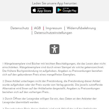
Laden Sie unsere App herunter.
Datenschutz
AGB
Impressum
Widerrufsbelehrung
Datenschutzeinstellungen
Mängelexemplare sind Bücher mit leichten Beschädigungen, die das Lesen aber nicht
1
einschränken. Mängelexemplare sind durch einen Stempel als solche gekennzeichnet.
Die frühere Buchpreisbindung ist aufgehoben. Angaben zu Preissenkungen beziehen
sich auf den gebundenen Preis eines mangelfreien Exemplars.
Diese Artikel unterliegen nicht der Preisbindung, die Preisbindung dieser Artikel
2
wurde aufgehoben oder der Preis wurde vom Verlag gesenkt. Die jeweils zutreffende
Alternative wird Ihnen auf der Artikelseite dargestellt. Angaben zu Preissenkungen
beziehen sich auf den vorherigen Preis.
Durch Öffnen der Leseprobe willigen Sie ein, dass Daten an den Anbieter der
3
Leseprobe übermittelt werden.
Der gebundene Preis dieses Artikels wird nach Ablauf des auf der Artikelseite
4