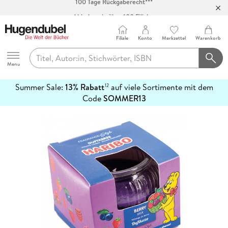
Abholung in über 100 Filialen
Filiale
Konto
Merkzettel
Warenkorb
Hugendubel
Menu
Summer Sale:
13% Rabatt
auf viele Sortimente mit dem
12
mehr
Code
SOMMER13
erfahren