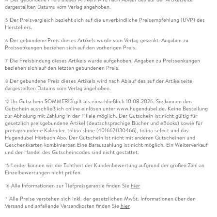
dargestellten Datums vom Verlag angehoben.
Der Preisvergleich bezieht sich auf die unverbindliche Preisempfehlung (UVP) des
5
Herstellers.
Der gebundene Preis dieses Artikels wurde vom Verlag gesenkt. Angaben zu
6
Preissenkungen beziehen sich auf den vorherigen Preis.
Die Preisbindung dieses Artikels wurde aufgehoben. Angaben zu Preissenkungen
7
beziehen sich auf den letzten gebundenen Preis.
Der gebundene Preis dieses Artikels wird nach Ablauf des auf der Artikelseite
8
dargestellten Datums vom Verlag angehoben.
Ihr Gutschein SOMMER13 gilt bis einschließlich 10.08.2026. Sie können den
12
Gutschein ausschließlich online einlösen unter www.hugendubel.de. Keine Bestellung
zur Abholung mit Zahlung in der Filiale möglich. Der Gutschein ist nicht gültig für
gesetzlich preisgebundene Artikel (deutschsprachige Bücher und eBooks) sowie für
preisgebundene Kalender, tolino shine (4016621130466), tolino select und das
Hugendubel Hörbuch Abo. Der Gutschein ist nicht mit anderen Gutscheinen und
Geschenkkarten kombinierbar. Eine Barauszahlung ist nicht möglich. Ein Weiterverkauf
und der Handel des Gutscheincodes sind nicht gestattet.
Leider können wir die Echtheit der Kundenbewertung aufgrund der großen Zahl an
15
Einzelbewertungen nicht prüfen.
Alle Informationen zur Tiefpreisgarantie finden Sie
hier
16
Alle Preise verstehen sich inkl. der gesetzlichen MwSt. Informationen über den
*
Versand und anfallende Versandkosten finden Sie
hier