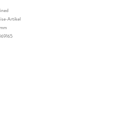
ined
se-Artikel
 mm
369165