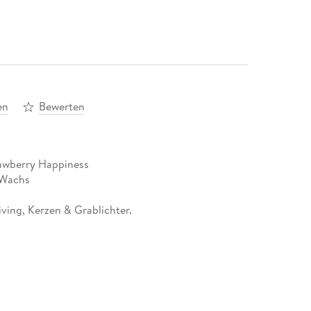
en
Bewerten
awberry Happiness
 Wachs
ving, Kerzen & Grablichter.