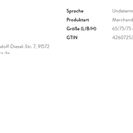
Sprache
Undeterm
Produktart
Merchandi
Größe (L/B/H)
65/75/75
GTIN
4260725
olf-Diesel-Str. 7, 91572
ra.de