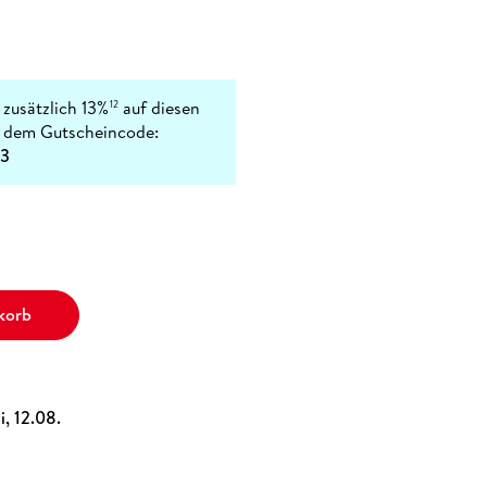
 zusätzlich 13%
auf diesen
12
t dem Gutscheincode:
3
korb
i, 12.08.