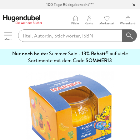
100 Tage Rückgaberecht***
Abholung in über 100 Filialen
Filiale
Konto
Merkzettel
Warenkorb
Hugendubel
Menu
Nur noch heute:
Summer Sale -
13% Rabatt
auf viele
12
mehr
Sortimente mit dem Code
SOMMER13
erfahren