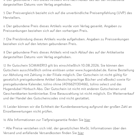
dargestellten Datums vom Verlag angehoben.
Der Preisvergleich bezieht sich auf die unverbindliche Preisempfehlung (UVP) des
5
Herstellers.
Der gebundene Preis dieses Artikels wurde vom Verlag gesenkt. Angaben zu
6
Preissenkungen beziehen sich auf den vorherigen Preis.
Die Preisbindung dieses Artikels wurde aufgehoben. Angaben zu Preissenkungen
7
beziehen sich auf den letzten gebundenen Preis.
Der gebundene Preis dieses Artikels wird nach Ablauf des auf der Artikelseite
8
dargestellten Datums vom Verlag angehoben.
Ihr Gutschein SOMMER13 gilt bis einschließlich 10.08.2026. Sie können den
12
Gutschein ausschließlich online einlösen unter www.hugendubel.de. Keine Bestellung
zur Abholung mit Zahlung in der Filiale möglich. Der Gutschein ist nicht gültig für
gesetzlich preisgebundene Artikel (deutschsprachige Bücher und eBooks) sowie für
preisgebundene Kalender, tolino shine (4016621130466), tolino select und das
Hugendubel Hörbuch Abo. Der Gutschein ist nicht mit anderen Gutscheinen und
Geschenkkarten kombinierbar. Eine Barauszahlung ist nicht möglich. Ein Weiterverkauf
und der Handel des Gutscheincodes sind nicht gestattet.
Leider können wir die Echtheit der Kundenbewertung aufgrund der großen Zahl an
15
Einzelbewertungen nicht prüfen.
Alle Informationen zur Tiefpreisgarantie finden Sie
hier
16
Alle Preise verstehen sich inkl. der gesetzlichen MwSt. Informationen über den
*
Versand und anfallende Versandkosten finden Sie
hier