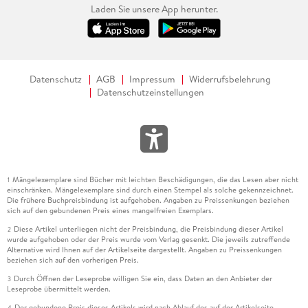
Laden Sie unsere App herunter.
Datenschutz
AGB
Impressum
Widerrufsbelehrung
Datenschutzeinstellungen
Mängelexemplare sind Bücher mit leichten Beschädigungen, die das Lesen aber nicht
1
einschränken. Mängelexemplare sind durch einen Stempel als solche gekennzeichnet.
Die frühere Buchpreisbindung ist aufgehoben. Angaben zu Preissenkungen beziehen
sich auf den gebundenen Preis eines mangelfreien Exemplars.
Diese Artikel unterliegen nicht der Preisbindung, die Preisbindung dieser Artikel
2
wurde aufgehoben oder der Preis wurde vom Verlag gesenkt. Die jeweils zutreffende
Alternative wird Ihnen auf der Artikelseite dargestellt. Angaben zu Preissenkungen
beziehen sich auf den vorherigen Preis.
Durch Öffnen der Leseprobe willigen Sie ein, dass Daten an den Anbieter der
3
Leseprobe übermittelt werden.
Der gebundene Preis dieses Artikels wird nach Ablauf des auf der Artikelseite
4