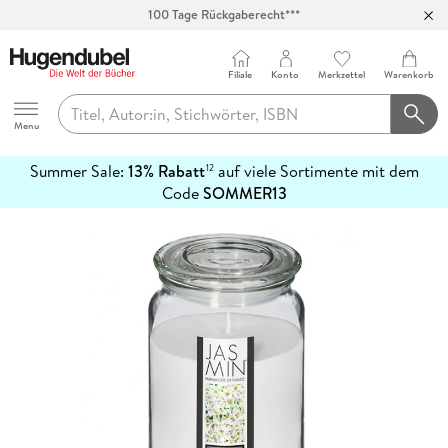
100 Tage Rückgaberecht***
Abholung in über 100 Filialen
Filiale
Konto
Merkzettel
Warenkorb
Hugendubel
Menu
Summer Sale:
13% Rabatt
auf viele Sortimente mit dem
12
mehr
Code
SOMMER13
erfahren