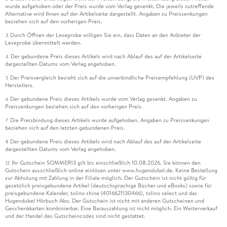
wurde aufgehoben oder der Preis wurde vom Verlag gesenkt. Die jeweils zutreffende
Alternative wird Ihnen auf der Artikelseite dargestellt. Angaben zu Preissenkungen
beziehen sich auf den vorherigen Preis.
Durch Öffnen der Leseprobe willigen Sie ein, dass Daten an den Anbieter der
3
Leseprobe übermittelt werden.
Der gebundene Preis dieses Artikels wird nach Ablauf des auf der Artikelseite
4
dargestellten Datums vom Verlag angehoben.
Der Preisvergleich bezieht sich auf die unverbindliche Preisempfehlung (UVP) des
5
Herstellers.
Der gebundene Preis dieses Artikels wurde vom Verlag gesenkt. Angaben zu
6
Preissenkungen beziehen sich auf den vorherigen Preis.
Die Preisbindung dieses Artikels wurde aufgehoben. Angaben zu Preissenkungen
7
beziehen sich auf den letzten gebundenen Preis.
Der gebundene Preis dieses Artikels wird nach Ablauf des auf der Artikelseite
8
dargestellten Datums vom Verlag angehoben.
Ihr Gutschein SOMMER13 gilt bis einschließlich 10.08.2026. Sie können den
12
Gutschein ausschließlich online einlösen unter www.hugendubel.de. Keine Bestellung
zur Abholung mit Zahlung in der Filiale möglich. Der Gutschein ist nicht gültig für
gesetzlich preisgebundene Artikel (deutschsprachige Bücher und eBooks) sowie für
preisgebundene Kalender, tolino shine (4016621130466), tolino select und das
Hugendubel Hörbuch Abo. Der Gutschein ist nicht mit anderen Gutscheinen und
Geschenkkarten kombinierbar. Eine Barauszahlung ist nicht möglich. Ein Weiterverkauf
und der Handel des Gutscheincodes sind nicht gestattet.