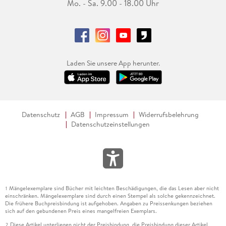
Mo. - Sa. 9.00 - 18.00 Uhr
Laden Sie unsere App herunter.
Datenschutz
AGB
Impressum
Widerrufsbelehrung
Datenschutzeinstellungen
Mängelexemplare sind Bücher mit leichten Beschädigungen, die das Lesen aber nicht
1
einschränken. Mängelexemplare sind durch einen Stempel als solche gekennzeichnet.
Die frühere Buchpreisbindung ist aufgehoben. Angaben zu Preissenkungen beziehen
sich auf den gebundenen Preis eines mangelfreien Exemplars.
Diese Artikel unterliegen nicht der Preisbindung, die Preisbindung dieser Artikel
2