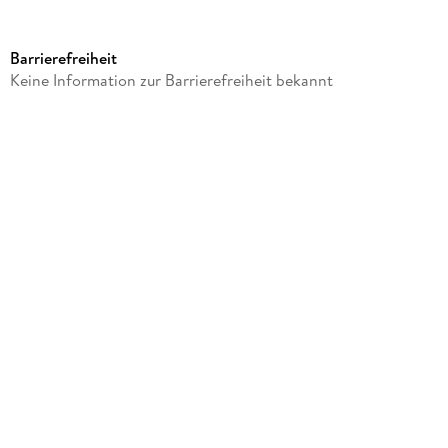
Produktart
Merchandise-Artikel
Barrierefreiheit
Gewicht
Keine Information zur Barrierefreiheit bekannt
1084 g
Größe (L/B/H)
95/95/145 mm
Artikelnr. Hersteller
00750627157747M
GTIN
3560239691419
Herstelleradresse
accentra GmbH & Co. KG, Rudolf-Diesel-Str. 7, 91572
Bechhofen, cquarta@accentra.de