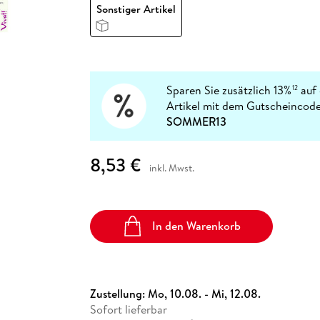
Fremdsprachige Bücher
Sonstiger Artikel
n Lernhilfen
 Jugendbücher
eiber
Hörbuch Downloads im Bundle
cher
 Vergleich
 Puzzlezubehör
Lernen
New Adult
STABILO
Taschenbücher
hilfen
hriller
 Backen
er
lender
Ratgeber
op
hriller
Romance
Sachbücher
Sparen Sie zusätzlich 13%
auf 
12
precher:innen
Artikel mit dem Gutscheincode
Science Fiction
SOMMER13
Fremdsprachige Bücher
8,53 €
inkl. Mwst.
In den Warenkorb
Zustellung:
Mo, 10.08. - Mi, 12.08.
Sofort lieferbar