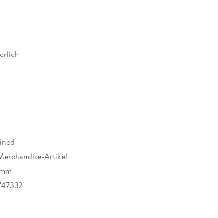
erlich
ined
Merchandise-Artikel
1 mm
747332