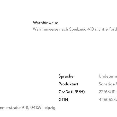
Warnhinweise
Warnhinweise nach Spielzeug-VO nicht erford
Sprache
Undeterm
Produktart
Sonstige 
Größe (L/B/H)
22/68/11
GTIN
4260653
merstraße 9-11, 04159 Leipzig,