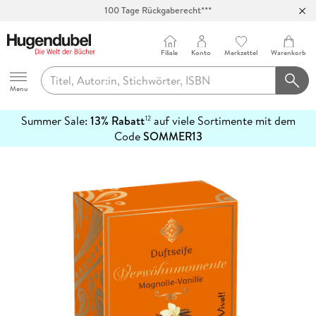
100 Tage Rückgaberecht***
Abholung in über 100 Filialen
Filiale
Konto
Merkzettel
Warenkorb
Hugendubel
Menu
Summer Sale:
13% Rabatt
auf viele Sortimente mit dem
12
mehr
Code
SOMMER13
erfahren