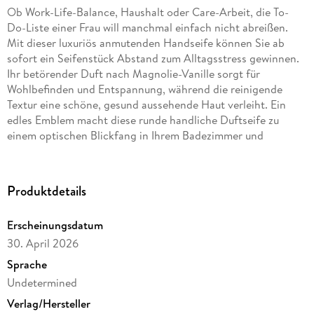
Ob Work-Life-Balance, Haushalt oder Care-Arbeit, die To-
Do-Liste einer Frau will manchmal einfach nicht abreißen.
Mit dieser luxuriös anmutenden Handseife können Sie ab
sofort ein Seifenstück Abstand zum Alltagsstress gewinnen.
Ihr betörender Duft nach Magnolie-Vanille sorgt für
Wohlbefinden und Entspannung, während die reinigende
Textur eine schöne, gesund aussehende Haut verleiht. Ein
edles Emblem macht diese runde handliche Duftseife zu
einem optischen Blickfang in Ihrem Badezimmer und
verwandelt es in Ihr eigenes persönliches Wellness-Spa.
Bereiten Sie damit als liebevolle Aufmerksamkeit auch Ihrer
lieben Mama, einer guten Freundin oder alldenjenigen eine
Produktdetails
Freude, denen Sie Verwöhnmomente im Alltag bescheren
möchten.
Erscheinungsdatum
30. April 2026
Seife mit harmonischem Magnolien-Vanille-Duft
in eleganter Geschenkverpackung
Sprache
für wohltuende Verwöhnmomente
Undetermined
Verlag/Hersteller