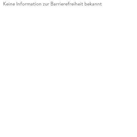
Gewicht
Keine Information zur Barrierefreiheit bekannt
49 g
Größe (L/B/H)
208/98/25 mm
Artikelnr. Hersteller
2039385
GTIN
4048809035751
Herstelleradresse
Cedon, Gabelsbergerstr. 17, 80333 München,
retailer@cedon.de