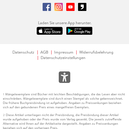
Laden Sie unsere App herunter.
Datenschutz
AGB
Impressum
Widerrufsbelehrung
Datenschutzeinstellungen
Mängelexemplare sind Bücher mit leichten Beschädigungen, die das Lesen aber nicht
1
einschränken. Mängelexemplare sind durch einen Stempel als solche gekennzeichnet.
Die frühere Buchpreisbindung ist aufgehoben. Angaben zu Preissenkungen beziehen
sich auf den gebundenen Preis eines mangelfreien Exemplars.
Diese Artikel unterliegen nicht der Preisbindung, die Preisbindung dieser Artikel
2
wurde aufgehoben oder der Preis wurde vom Verlag gesenkt. Die jeweils zutreffende
Alternative wird Ihnen auf der Artikelseite dargestellt. Angaben zu Preissenkungen
beziehen sich auf den vorherigen Preis.