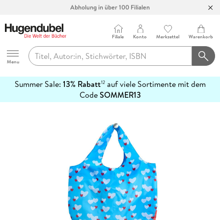
Abholung in über 100 Filialen
Filiale
Konto
Merkzettel
Warenkorb
Hugendubel
Menu
Summer Sale:
13% Rabatt
auf viele Sortimente mit dem
12
mehr
Code
SOMMER13
erfahren