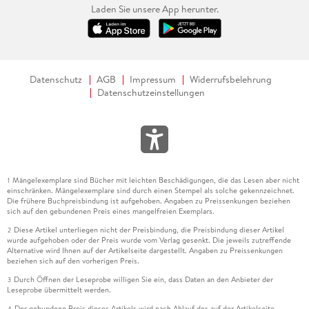
Laden Sie unsere App herunter.
Datenschutz
AGB
Impressum
Widerrufsbelehrung
Datenschutzeinstellungen
Mängelexemplare sind Bücher mit leichten Beschädigungen, die das Lesen aber nicht
1
einschränken. Mängelexemplare sind durch einen Stempel als solche gekennzeichnet.
Die frühere Buchpreisbindung ist aufgehoben. Angaben zu Preissenkungen beziehen
sich auf den gebundenen Preis eines mangelfreien Exemplars.
Diese Artikel unterliegen nicht der Preisbindung, die Preisbindung dieser Artikel
2
wurde aufgehoben oder der Preis wurde vom Verlag gesenkt. Die jeweils zutreffende
Alternative wird Ihnen auf der Artikelseite dargestellt. Angaben zu Preissenkungen
beziehen sich auf den vorherigen Preis.
Durch Öffnen der Leseprobe willigen Sie ein, dass Daten an den Anbieter der
3
Leseprobe übermittelt werden.
Der gebundene Preis dieses Artikels wird nach Ablauf des auf der Artikelseite
4