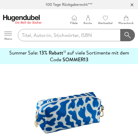
100 Tage Rückgaberecht***
Abholung in über 100 Filialen
Filiale
Konto
Merkzettel
Warenkorb
Hugendubel
Menu
Summer Sale:
13% Rabatt
auf viele Sortimente mit dem
12
mehr
Code
SOMMER13
erfahren