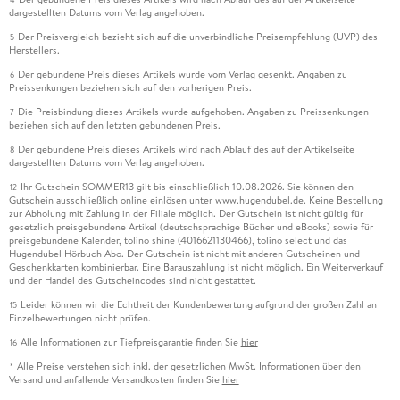
dargestellten Datums vom Verlag angehoben.
Der Preisvergleich bezieht sich auf die unverbindliche Preisempfehlung (UVP) des
5
Herstellers.
Der gebundene Preis dieses Artikels wurde vom Verlag gesenkt. Angaben zu
6
Preissenkungen beziehen sich auf den vorherigen Preis.
Die Preisbindung dieses Artikels wurde aufgehoben. Angaben zu Preissenkungen
7
beziehen sich auf den letzten gebundenen Preis.
Der gebundene Preis dieses Artikels wird nach Ablauf des auf der Artikelseite
8
dargestellten Datums vom Verlag angehoben.
Ihr Gutschein SOMMER13 gilt bis einschließlich 10.08.2026. Sie können den
12
Gutschein ausschließlich online einlösen unter www.hugendubel.de. Keine Bestellung
zur Abholung mit Zahlung in der Filiale möglich. Der Gutschein ist nicht gültig für
gesetzlich preisgebundene Artikel (deutschsprachige Bücher und eBooks) sowie für
preisgebundene Kalender, tolino shine (4016621130466), tolino select und das
Hugendubel Hörbuch Abo. Der Gutschein ist nicht mit anderen Gutscheinen und
Geschenkkarten kombinierbar. Eine Barauszahlung ist nicht möglich. Ein Weiterverkauf
und der Handel des Gutscheincodes sind nicht gestattet.
Leider können wir die Echtheit der Kundenbewertung aufgrund der großen Zahl an
15
Einzelbewertungen nicht prüfen.
Alle Informationen zur Tiefpreisgarantie finden Sie
hier
16
Alle Preise verstehen sich inkl. der gesetzlichen MwSt. Informationen über den
*
Versand und anfallende Versandkosten finden Sie
hier