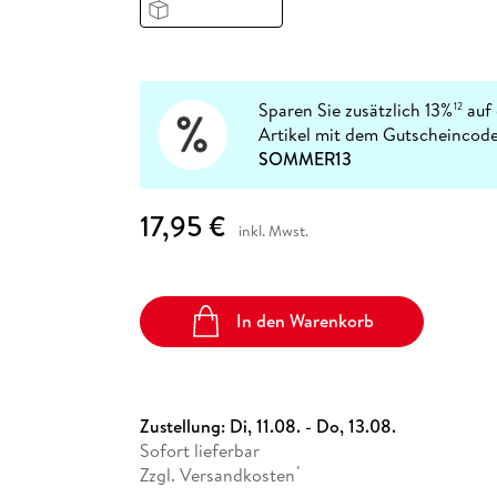
Fremdsprachige Bücher
n Lernhilfen
 Jugendbücher
eiber
Hörbuch Downloads im Bundle
cher
 Vergleich
 Puzzlezubehör
Lernen
New Adult
STABILO
Taschenbücher
hilfen
hriller
 Backen
er
lender
Ratgeber
op
hriller
Romance
Sparen Sie zusätzlich 13%
auf 
12
Sachbücher
Artikel mit dem Gutscheincode
precher:innen
SOMMER13
Science Fiction
Fremdsprachige Bücher
17,95 €
inkl. Mwst.
In den Warenkorb
Zustellung:
Di, 11.08. - Do, 13.08.
Sofort lieferbar
Zzgl. Versandkosten
*