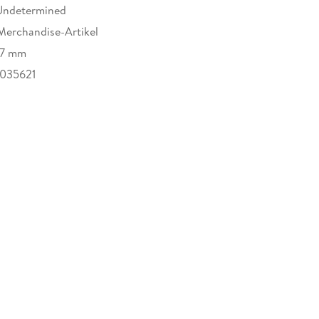
Undetermined
Merchandise-Artikel
27 mm
035621