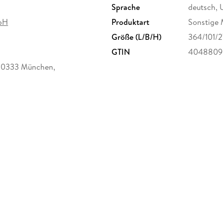
Sprache
deutsch, 
bH
Produktart
Sonstige 
Größe (L/B/H)
364/101/
GTIN
4048809
 80333 München,