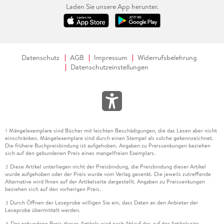
Laden Sie unsere App herunter.
Datenschutz
AGB
Impressum
Widerrufsbelehrung
Datenschutzeinstellungen
Mängelexemplare sind Bücher mit leichten Beschädigungen, die das Lesen aber nicht
1
einschränken. Mängelexemplare sind durch einen Stempel als solche gekennzeichnet.
Die frühere Buchpreisbindung ist aufgehoben. Angaben zu Preissenkungen beziehen
sich auf den gebundenen Preis eines mangelfreien Exemplars.
Diese Artikel unterliegen nicht der Preisbindung, die Preisbindung dieser Artikel
2
wurde aufgehoben oder der Preis wurde vom Verlag gesenkt. Die jeweils zutreffende
Alternative wird Ihnen auf der Artikelseite dargestellt. Angaben zu Preissenkungen
beziehen sich auf den vorherigen Preis.
Durch Öffnen der Leseprobe willigen Sie ein, dass Daten an den Anbieter der
3
Leseprobe übermittelt werden.
Der gebundene Preis dieses Artikels wird nach Ablauf des auf der Artikelseite
4