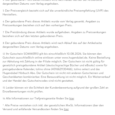
dargestellten Datums vom Verlag angehoben.
Der Preisvergleich bezieht sich auf die unverbindliche Preisempfehlung (UVP) des
5
Herstellers.
Der gebundene Preis dieses Artikels wurde vom Verlag gesenkt. Angaben zu
6
Preissenkungen beziehen sich auf den vorherigen Preis.
Die Preisbindung dieses Artikels wurde aufgehoben. Angaben zu Preissenkungen
7
beziehen sich auf den letzten gebundenen Preis.
Der gebundene Preis dieses Artikels wird nach Ablauf des auf der Artikelseite
8
dargestellten Datums vom Verlag angehoben.
Ihr Gutschein SOMMER13 gilt bis einschließlich 10.08.2026. Sie können den
12
Gutschein ausschließlich online einlösen unter www.hugendubel.de. Keine Bestellung
zur Abholung mit Zahlung in der Filiale möglich. Der Gutschein ist nicht gültig für
gesetzlich preisgebundene Artikel (deutschsprachige Bücher und eBooks) sowie für
preisgebundene Kalender, tolino shine (4016621130466), tolino select und das
Hugendubel Hörbuch Abo. Der Gutschein ist nicht mit anderen Gutscheinen und
Geschenkkarten kombinierbar. Eine Barauszahlung ist nicht möglich. Ein Weiterverkauf
und der Handel des Gutscheincodes sind nicht gestattet.
Leider können wir die Echtheit der Kundenbewertung aufgrund der großen Zahl an
15
Einzelbewertungen nicht prüfen.
Alle Informationen zur Tiefpreisgarantie finden Sie
hier
16
Alle Preise verstehen sich inkl. der gesetzlichen MwSt. Informationen über den
*
Versand und anfallende Versandkosten finden Sie
hier