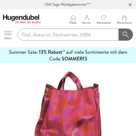
100 Tage Rückgaberecht***
Abholung in über 100 Filialen
Filiale
Konto
Merkzettel
Warenkorb
Hugendubel
Menu
Summer Sale:
13% Rabatt
auf viele Sortimente mit dem
12
mehr
Code
SOMMER13
erfahren