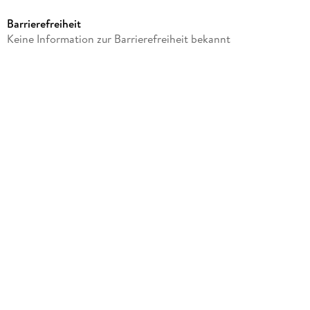
Sonstige Merchandise-Artikel
Barrierefreiheit
Gewicht
Keine Information zur Barrierefreiheit bekannt
402 g
Größe (L/B/H)
60/160/365 mm
Artikelnr. Hersteller
2035783
GTIN
4048809030343
Herstelleradresse
Cedon Museumshops, Gabelsbergerstr. 17, 80333 München,
service@cedon.de