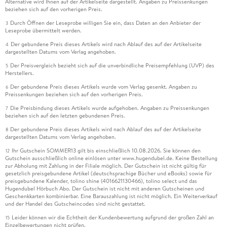
Alternative wird Ihnen auf der Artikelseite dargestellt. Angaben zu Preissenkungen
beziehen sich auf den vorherigen Preis.
Durch Öffnen der Leseprobe willigen Sie ein, dass Daten an den Anbieter der
3
Leseprobe übermittelt werden.
Der gebundene Preis dieses Artikels wird nach Ablauf des auf der Artikelseite
4
dargestellten Datums vom Verlag angehoben.
Der Preisvergleich bezieht sich auf die unverbindliche Preisempfehlung (UVP) des
5
Herstellers.
Der gebundene Preis dieses Artikels wurde vom Verlag gesenkt. Angaben zu
6
Preissenkungen beziehen sich auf den vorherigen Preis.
Die Preisbindung dieses Artikels wurde aufgehoben. Angaben zu Preissenkungen
7
beziehen sich auf den letzten gebundenen Preis.
Der gebundene Preis dieses Artikels wird nach Ablauf des auf der Artikelseite
8
dargestellten Datums vom Verlag angehoben.
Ihr Gutschein SOMMER13 gilt bis einschließlich 10.08.2026. Sie können den
12
Gutschein ausschließlich online einlösen unter www.hugendubel.de. Keine Bestellung
zur Abholung mit Zahlung in der Filiale möglich. Der Gutschein ist nicht gültig für
gesetzlich preisgebundene Artikel (deutschsprachige Bücher und eBooks) sowie für
preisgebundene Kalender, tolino shine (4016621130466), tolino select und das
Hugendubel Hörbuch Abo. Der Gutschein ist nicht mit anderen Gutscheinen und
Geschenkkarten kombinierbar. Eine Barauszahlung ist nicht möglich. Ein Weiterverkauf
und der Handel des Gutscheincodes sind nicht gestattet.
Leider können wir die Echtheit der Kundenbewertung aufgrund der großen Zahl an
15
Einzelbewertungen nicht prüfen.