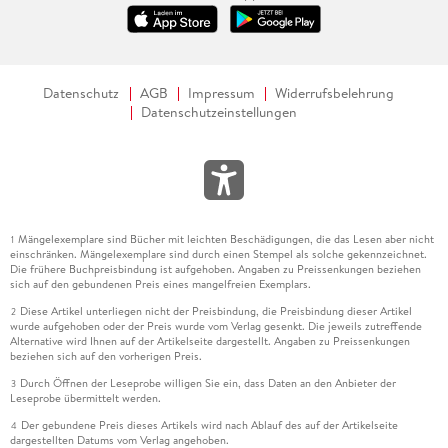
Datenschutz
AGB
Impressum
Widerrufsbelehrung
Datenschutzeinstellungen
Mängelexemplare sind Bücher mit leichten Beschädigungen, die das Lesen aber nicht
1
einschränken. Mängelexemplare sind durch einen Stempel als solche gekennzeichnet.
Die frühere Buchpreisbindung ist aufgehoben. Angaben zu Preissenkungen beziehen
sich auf den gebundenen Preis eines mangelfreien Exemplars.
Diese Artikel unterliegen nicht der Preisbindung, die Preisbindung dieser Artikel
2
wurde aufgehoben oder der Preis wurde vom Verlag gesenkt. Die jeweils zutreffende
Alternative wird Ihnen auf der Artikelseite dargestellt. Angaben zu Preissenkungen
beziehen sich auf den vorherigen Preis.
Durch Öffnen der Leseprobe willigen Sie ein, dass Daten an den Anbieter der
3
Leseprobe übermittelt werden.
Der gebundene Preis dieses Artikels wird nach Ablauf des auf der Artikelseite
4
dargestellten Datums vom Verlag angehoben.