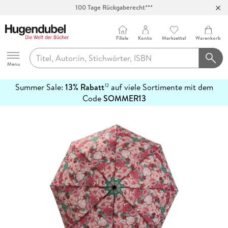
100 Tage Rückgaberecht***
Abholung in über 100 Filialen
Filiale
Konto
Merkzettel
Warenkorb
Hugendubel
Menu
Summer Sale:
13% Rabatt
auf viele Sortimente mit dem
12
mehr
Code
SOMMER13
erfahren