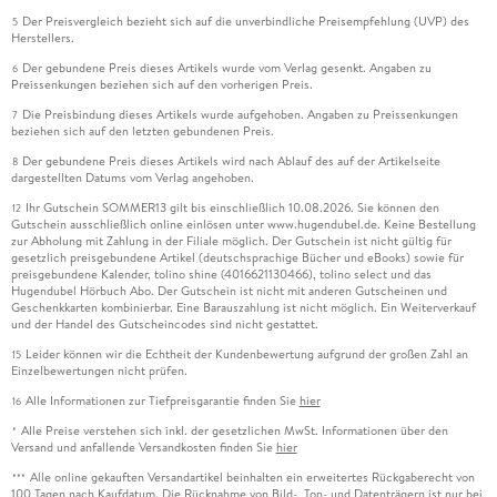
Der Preisvergleich bezieht sich auf die unverbindliche Preisempfehlung (UVP) des
5
Herstellers.
Der gebundene Preis dieses Artikels wurde vom Verlag gesenkt. Angaben zu
6
Preissenkungen beziehen sich auf den vorherigen Preis.
Die Preisbindung dieses Artikels wurde aufgehoben. Angaben zu Preissenkungen
7
beziehen sich auf den letzten gebundenen Preis.
Der gebundene Preis dieses Artikels wird nach Ablauf des auf der Artikelseite
8
dargestellten Datums vom Verlag angehoben.
Ihr Gutschein SOMMER13 gilt bis einschließlich 10.08.2026. Sie können den
12
Gutschein ausschließlich online einlösen unter www.hugendubel.de. Keine Bestellung
zur Abholung mit Zahlung in der Filiale möglich. Der Gutschein ist nicht gültig für
gesetzlich preisgebundene Artikel (deutschsprachige Bücher und eBooks) sowie für
preisgebundene Kalender, tolino shine (4016621130466), tolino select und das
Hugendubel Hörbuch Abo. Der Gutschein ist nicht mit anderen Gutscheinen und
Geschenkkarten kombinierbar. Eine Barauszahlung ist nicht möglich. Ein Weiterverkauf
und der Handel des Gutscheincodes sind nicht gestattet.
Leider können wir die Echtheit der Kundenbewertung aufgrund der großen Zahl an
15
Einzelbewertungen nicht prüfen.
Alle Informationen zur Tiefpreisgarantie finden Sie
hier
16
Alle Preise verstehen sich inkl. der gesetzlichen MwSt. Informationen über den
*
Versand und anfallende Versandkosten finden Sie
hier
Alle online gekauften Versandartikel beinhalten ein erweitertes Rückgaberecht von
***
100 Tagen nach Kaufdatum. Die Rücknahme von Bild-, Ton- und Datenträgern ist nur bei