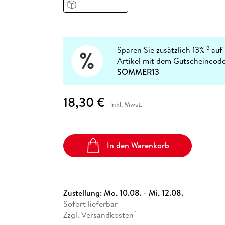
Fremdsprachige Bücher
n Lernhilfen
 Jugendbücher
eiber
Hörbuch Downloads im Bundle
cher
 Vergleich
 Puzzlezubehör
Lernen
New Adult
STABILO
Taschenbücher
hilfen
hriller
 Backen
er
lender
Ratgeber
op
hriller
Romance
Sparen Sie zusätzlich 13%
auf 
12
Sachbücher
Artikel mit dem Gutscheincode
precher:innen
SOMMER13
Science Fiction
Fremdsprachige Bücher
18,30 €
inkl. Mwst.
In den Warenkorb
Zustellung:
Mo, 10.08. - Mi, 12.08.
Sofort lieferbar
Zzgl. Versandkosten
*