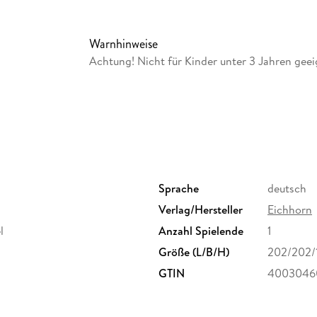
Inhaltsverzeichnis
- in Trommel zur Aufbewahrung
- inkl. Steckdeckel mit Lochausstanzung
Warnhinweise
- 50 z.T. bunt bedruckte Bausteine
Achtung! Nicht für Kinder unter 3 Jahren geei
- Birkenholz
- geeignet für Kinder ab 1 Jahr
Sprache
deutsch
Verlag/Hersteller
Eichhorn
l
Anzahl Spielende
1
Größe (L/B/H)
202/202/
GTIN
4003046