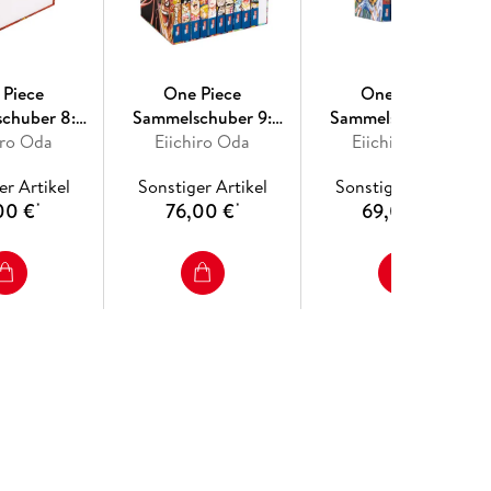
 Piece
One Piece
One Piece
chuber 8:
Sammelschuber 9:
Sammelschuber 3:
leer, für die
iro Oda
Whole Cake Island
Eiichiro Oda
Skypia (inklusive Band
Eiichiro Oda
0, limitiert)
(inklusive Band 81-90)
24-32)
er Artikel
Sonstiger Artikel
Sonstiger Artikel
00 €
76,00 €
69,00 €
*
*
*