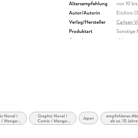
Altersempfehlung
von 10 bi
Autor/Autorin
Eiichiro 
Verlag/Hersteller
Carlsen 
Produktart
Sonstige 
Gewicht
180 g
Sonstiges
Sammelsch
Herstelleradresse
Carlsen V
Hamburg, 
ic Novel /
Graphic Novel /
empfohlenes Alte
Japan
 / Manga:
Comic / Manga:
ab ca. 10 Jahre
helden und
Action und
schurken
Abenteuer