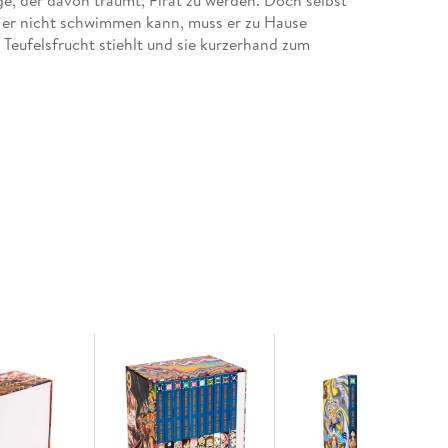
e er nicht schwimmen kann, muss er zu Hause
 Teufelsfrucht stiehlt und sie kurzerhand zum
agartig.
ist ein einzigartiges Abenteuer voller Action,
00 Millionen verkauften Exemplaren weltweit ist
Zeiten!
ademia und Fairy Tail!