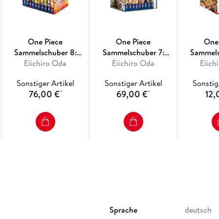
One Piece
One Piece
One
Sammelschuber 8:
Sammelschuber 7:
Sammels
Dressrosa (inklusive
Eiichiro Oda
Fishman Island (inklusive
Eiichiro Oda
Dressrosa (
Eiich
Band 71-80)
Band 62-70)
Bände 71-8
Sonstiger Artikel
Sonstiger Artikel
Sonstig
76,00 €
69,00 €
12,
*
*
Sprache
deutsch