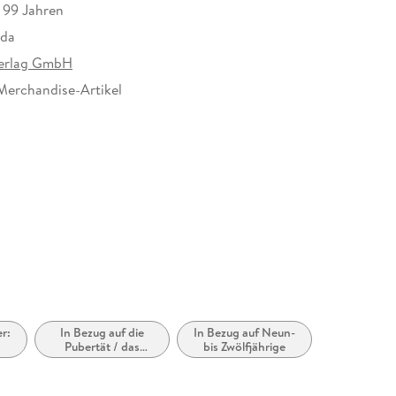
s 99 Jahren
Oda
Verlag GmbH
Merchandise-Artikel
uber leer, für die Bände 54-61
erlag GmbH, Völckersstraße 14-20, 22765
produktsicherheit@carlsen.de
r:
In Bezug auf die
In Bezug auf Neun-
Pubertät / das
bis Zwölfjährige
Teenageralter