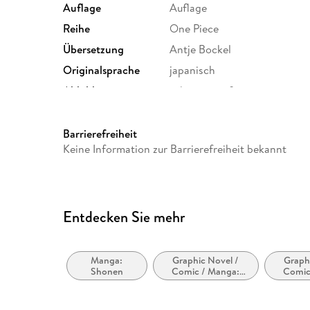
Auflage
Auflage
Reihe
One Piece
Übersetzung
Antje Bockel
Originalsprache
japanisch
Abbildungen
schwarz-weiß
Größe (L/B/H)
183/120/139 mm
GTIN
4043726551803
Barrierefreiheit
Keine Information zur Barrierefreiheit bekannt
Entdecken Sie mehr
Manga:
Graphic Novel /
Graph
Shonen
Comic / Manga:
Comic
Inspiriert von oder
Super
adaptiert von
Super
anderen Medien