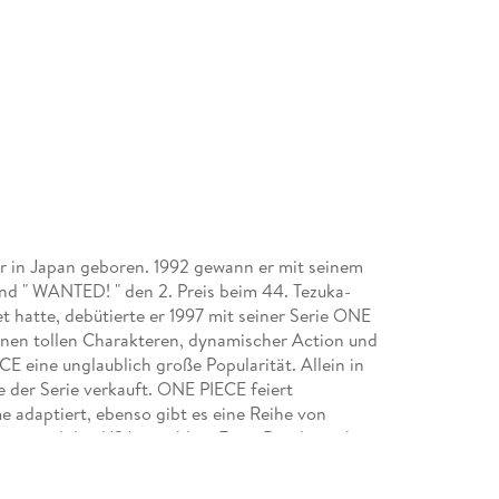
r in Japan geboren. 1992 gewann er mit seinem
and " WANTED! " den 2. Preis beim 44. Tezuka-
 hatte, debütierte er 1997 mit seiner Serie ONE
n tollen Charakteren, dynamischer Action und
eine unglaublich große Popularität. Allein in
 der Serie verkauft. ONE PIECE feiert
e adaptiert, ebenso gibt es eine Reihe von
uropa und den USA unzählige Fans. Die deutsche
sen, außerdem sind mehrere Guides und Romane
en!