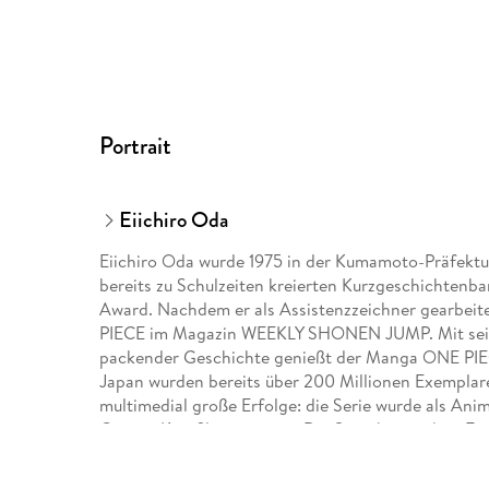
Portrait
Eiichiro Oda
Eiichiro Oda wurde 1975 in der Kumamoto-Präfektu
bereits zu Schulzeiten kreierten Kurzgeschichtenb
Award. Nachdem er als Assistenzzeichner gearbeitet
PIECE im Magazin WEEKLY SHONEN JUMP. Mit seine
packender Geschichte genießt der Manga ONE PIECE 
Japan wurden bereits über 200 Millionen Exemplare
multimedial große Erfolge: die Serie wurde als Anim
Games, Kinofilmen u. v. m. Die Serie hat auch in E
Ausgabe des Manga kommt dreimonatlich bei Carl
sowie der Kurzgeschichtenband WANTED erschien