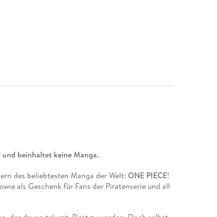
 und beinhaltet keine Manga.
ern des beliebtesten Manga der Welt:
ONE PIECE
!
wie als Geschenk für Fans der Piratenserie und all
ge, der davon träumt, Pirat zu werden. Doch selbst