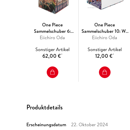
One Piece
One Piece
Sammelschuber 6:
Sammelschuber 10: Wa
Marine Ford (inklusive
Eiichiro Oda
No Kuni (leer, für die
Eiichiro Oda
Band 54-61)
Bände 91-104, limitiert)
Sonstiger Artikel
Sonstiger Artikel
62,00 €
12,00 €
*
*
Produktdetails
Erscheinungsdatum
22. Oktober 2024