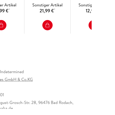
er Artikel
Sonstiger Artikel
Sonstiger Artikel
99 €
21,99 €
12,99 €
*
*
*
Undetermined
es GmbH & Co.KG
01
ust-Grosch-Str. 28, 96476 Bad Rodach,
haba.de