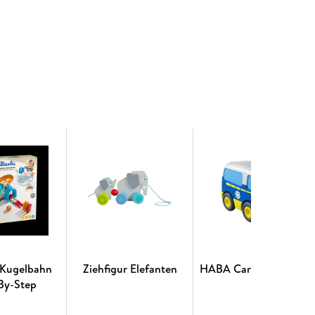
 Kugelbahn
Ziehfigur Elefanten
HABA Cars - Polizeibus
By-Step