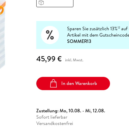
Fremdsprachige Bücher
n Lernhilfen
 Jugendbücher
eiber
Hörbuch Downloads im Bundle
cher
 Vergleich
 Puzzlezubehör
Lernen
New Adult
STABILO
Taschenbücher
hilfen
hriller
 Backen
er
lender
Ratgeber
op
hriller
Romance
Sparen Sie zusätzlich 13%
auf 
12
Sachbücher
Artikel mit dem Gutscheincode
precher:innen
SOMMER13
Science Fiction
Fremdsprachige Bücher
45,99 €
inkl. Mwst.
In den Warenkorb
Zustellung:
Mo, 10.08. - Mi, 12.08.
Sofort lieferbar
Versandkostenfrei