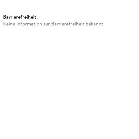
Produktart
Schreibwaren & Papeterie
Barrierefreiheit
Sonstiges
Keine Information zur Barrierefreiheit bekannt
Metall
Artikelnr. Hersteller
117524
GTIN
4005401175247