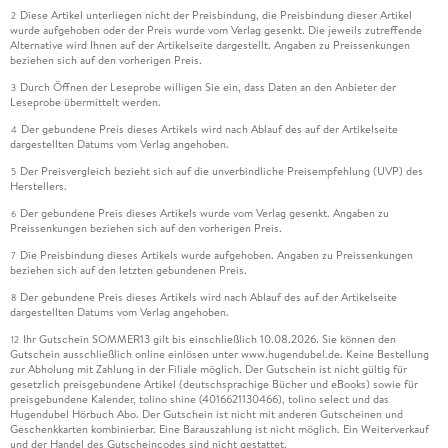
Diese Artikel unterliegen nicht der Preisbindung, die Preisbindung dieser Artikel
2
wurde aufgehoben oder der Preis wurde vom Verlag gesenkt. Die jeweils zutreffende
Alternative wird Ihnen auf der Artikelseite dargestellt. Angaben zu Preissenkungen
beziehen sich auf den vorherigen Preis.
Durch Öffnen der Leseprobe willigen Sie ein, dass Daten an den Anbieter der
3
Leseprobe übermittelt werden.
Der gebundene Preis dieses Artikels wird nach Ablauf des auf der Artikelseite
4
dargestellten Datums vom Verlag angehoben.
Der Preisvergleich bezieht sich auf die unverbindliche Preisempfehlung (UVP) des
5
Herstellers.
Der gebundene Preis dieses Artikels wurde vom Verlag gesenkt. Angaben zu
6
Preissenkungen beziehen sich auf den vorherigen Preis.
Die Preisbindung dieses Artikels wurde aufgehoben. Angaben zu Preissenkungen
7
beziehen sich auf den letzten gebundenen Preis.
Der gebundene Preis dieses Artikels wird nach Ablauf des auf der Artikelseite
8
dargestellten Datums vom Verlag angehoben.
Ihr Gutschein SOMMER13 gilt bis einschließlich 10.08.2026. Sie können den
12
Gutschein ausschließlich online einlösen unter www.hugendubel.de. Keine Bestellung
zur Abholung mit Zahlung in der Filiale möglich. Der Gutschein ist nicht gültig für
gesetzlich preisgebundene Artikel (deutschsprachige Bücher und eBooks) sowie für
preisgebundene Kalender, tolino shine (4016621130466), tolino select und das
Hugendubel Hörbuch Abo. Der Gutschein ist nicht mit anderen Gutscheinen und
Geschenkkarten kombinierbar. Eine Barauszahlung ist nicht möglich. Ein Weiterverkauf
und der Handel des Gutscheincodes sind nicht gestattet.