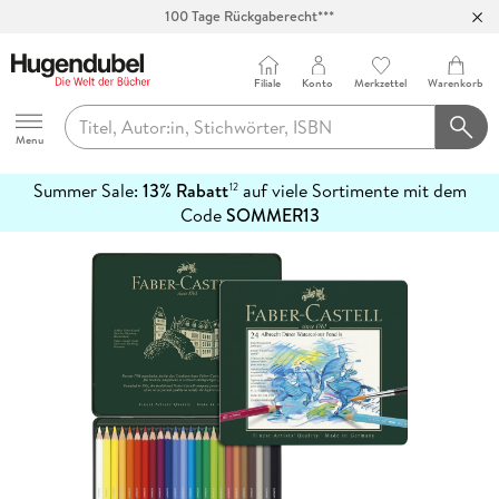
100 Tage Rückgaberecht***
Abholung in über 100 Filialen
Filiale
Konto
Merkzettel
Warenkorb
Hugendubel
Menu
Summer Sale:
13% Rabatt
auf viele Sortimente mit dem
12
mehr
Code
SOMMER13
erfahren