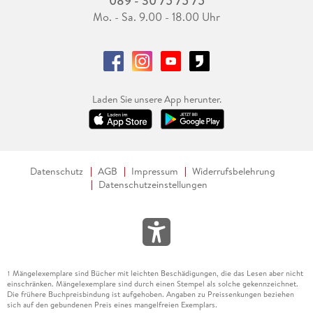
089 - 30 75 75 75
Mo. - Sa. 9.00 - 18.00 Uhr
Laden Sie unsere App herunter.
Datenschutz
AGB
Impressum
Widerrufsbelehrung
Datenschutzeinstellungen
Mängelexemplare sind Bücher mit leichten Beschädigungen, die das Lesen aber nicht
1
einschränken. Mängelexemplare sind durch einen Stempel als solche gekennzeichnet.
Die frühere Buchpreisbindung ist aufgehoben. Angaben zu Preissenkungen beziehen
sich auf den gebundenen Preis eines mangelfreien Exemplars.