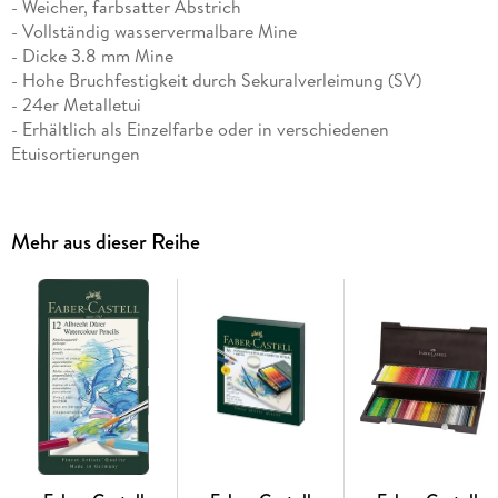
- Weicher, farbsatter Abstrich
- Vollständig wasservermalbare Mine
- Dicke 3.8 mm Mine
- Hohe Bruchfestigkeit durch Sekuralverleimung (SV)
- 24er Metalletui
- Erhältlich als Einzelfarbe oder in verschiedenen
Etuisortierungen
Albrecht Dürer Künstleraquarellstifte ermöglichen dem
Künstler eine vielseitige Ausdrucksweise im Zeichnen, Malen
und Aquarellieren. Hochwertige Materialien und die über
Mehr aus dieser Reihe
250-jährige Erfahrung von Faber-Castell sorgen dafür, dass
diese Aquarellbuntstifte in ihrer Leuchtkraft und
Aquarellierbarkeit unübertroffen sind. Schon mit wenigen
Pinselstrichen lässt sich der Farbauftrag nachträglich fein
oder flächig vermalen und entfaltet dabei seine volle,
einzigartige Farbkraft. Je nach
verwendetem Papier lässt sich der Farbauftrag vollständig
auflösen und verhält sich dann wie die klassische
Aquarellfarbe.