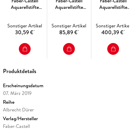
Faber-Castell
Faber-Castell
Faber-Castell
Aquarellstifte
Aquarellstifte
Aquarellstifte
Albrecht Dürer, 12er
Albrecht Dürer,
Albrecht Dürer,
Set Metalletui
36er Set Atelierbox
120er Set Holzkoff
Sonstiger Artikel
Sonstiger Artikel
Sonstiger Artikel
30,59 €
85,89 €
400,39 €
*
*
*
Produktdetails
Erscheinungsdatum
07. März 2019
Reihe
Albrecht Dürer
Verlag/Hersteller
Faber-Castell