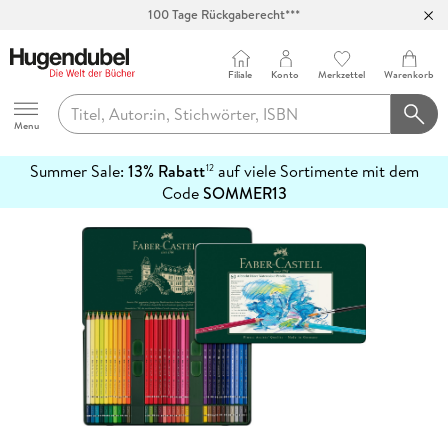
100 Tage Rückgaberecht***
Abholung in über 100 Filialen
Filiale
Konto
Merkzettel
Warenkorb
Hugendubel
Menu
Summer Sale:
13% Rabatt
auf viele Sortimente mit dem
12
mehr
Code
SOMMER13
erfahren