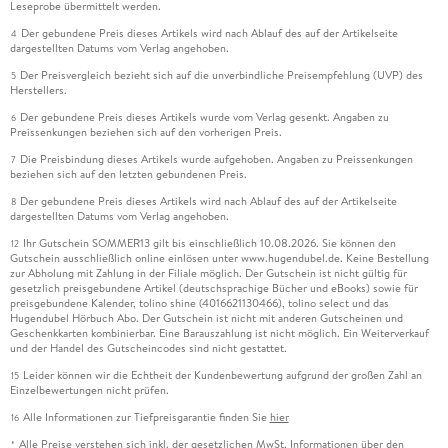
Leseprobe übermittelt werden.
Der gebundene Preis dieses Artikels wird nach Ablauf des auf der Artikelseite
4
dargestellten Datums vom Verlag angehoben.
Der Preisvergleich bezieht sich auf die unverbindliche Preisempfehlung (UVP) des
5
Herstellers.
Der gebundene Preis dieses Artikels wurde vom Verlag gesenkt. Angaben zu
6
Preissenkungen beziehen sich auf den vorherigen Preis.
Die Preisbindung dieses Artikels wurde aufgehoben. Angaben zu Preissenkungen
7
beziehen sich auf den letzten gebundenen Preis.
Der gebundene Preis dieses Artikels wird nach Ablauf des auf der Artikelseite
8
dargestellten Datums vom Verlag angehoben.
Ihr Gutschein SOMMER13 gilt bis einschließlich 10.08.2026. Sie können den
12
Gutschein ausschließlich online einlösen unter www.hugendubel.de. Keine Bestellung
zur Abholung mit Zahlung in der Filiale möglich. Der Gutschein ist nicht gültig für
gesetzlich preisgebundene Artikel (deutschsprachige Bücher und eBooks) sowie für
preisgebundene Kalender, tolino shine (4016621130466), tolino select und das
Hugendubel Hörbuch Abo. Der Gutschein ist nicht mit anderen Gutscheinen und
Geschenkkarten kombinierbar. Eine Barauszahlung ist nicht möglich. Ein Weiterverkauf
und der Handel des Gutscheincodes sind nicht gestattet.
Leider können wir die Echtheit der Kundenbewertung aufgrund der großen Zahl an
15
Einzelbewertungen nicht prüfen.
Alle Informationen zur Tiefpreisgarantie finden Sie
hier
16
Alle Preise verstehen sich inkl. der gesetzlichen MwSt. Informationen über den
*