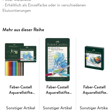
- Erhältlich als Einzelfarbe oder in verschiedenen
Etuisortierungen
Albrecht Dürer Künstleraquarellstifte ermöglichen dem
Künstler eine vielseitige Ausdrucksweise im Zeichnen, Malen
und Aquarellieren. Hochwertige Materialien und die über
Mehr aus dieser Reihe
250-jährige Erfahrung von Faber-Castell sorgen dafür, dass
diese Aquarellbuntstifte in ihrer Leuchtkraft und
Aquarellierbarkeit unübertroffen sind.
Schon mit wenigen Pinselstrichen lässt sich der Farbauftrag
nachträglich fein oder flächig vermalen und entfaltet dabei
seine volle, einzigartige Farbkraft. Je
nach verwendetem Papier lässt sich der Farbauftrag
vollständig auflösen und verhält sich dann wie die klassische
Aquarellfarbe.
Faber-Castell
Faber-Castell
Faber-Castell
Aquarellstifte
Aquarellstifte
Aquarellstifte
Albrecht Dürer,
Albrecht Dürer, 12er
Albrecht Dürer,
24er Set Metalletui
Set Metalletui
36er Set Atelierbo
Sonstiger Artikel
Sonstiger Artikel
Sonstiger Artikel