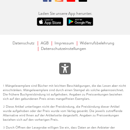
Laden Sie unsere App herunter.
Datenschutz
AGB
Impressum
Widerrufsbelehrung
Datenschutzeinstellungen
Mängelexemplare sind Bücher mit leichten Beschädigungen, die das Lesen aber nicht
1
einschränken. Mängelexemplare sind durch einen Stempel als solche gekennzeichnet.
Die frühere Buchpreisbindung ist aufgehoben. Angaben zu Preissenkungen beziehen
sich auf den gebundenen Preis eines mangelfreien Exemplars.
Diese Artikel unterliegen nicht der Preisbindung, die Preisbindung dieser Artikel
2
wurde aufgehoben oder der Preis wurde vom Verlag gesenkt. Die jeweils zutreffende
Alternative wird Ihnen auf der Artikelseite dargestellt. Angaben zu Preissenkungen
beziehen sich auf den vorherigen Preis.
Durch Öffnen der Leseprobe willigen Sie ein, dass Daten an den Anbieter der
3