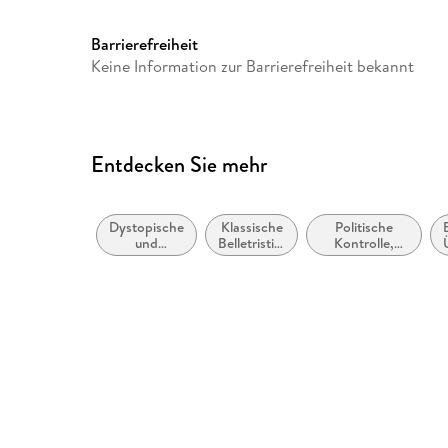
Audioinhalt
Hörbuch
Größe (L/B/H)
144/144/10 mm
Barrierefreiheit
Keine Information zur Barrierefreiheit bekannt
Herstelleradresse
Hörbuch Hamburg HHV GmbH,
Hamburg, produktsicherhei
Entdecken Sie mehr
Dystopische
Klassische
Politische
und
Belletristik:
Kontrolle,
utopische
allgemein
Propaganda
Literatur
und
und
literarisch
Freiheitsrechte