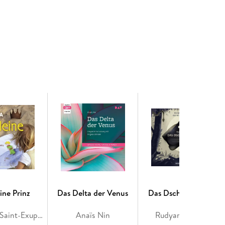
ine Prinz
Das Delta der Venus
Das Dschungelbuch
Antoine de Saint-Exupéry
Anaïs Nin
Rudyard Kipling