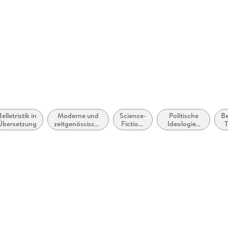
Gewicht
97 g
GTIN
97839571
 Völckersstraße 18, 22765
t@hoerbuch-hamburg.de
Belletristik in
Moderne und
Science-
Politische
Be
Übersetzung
zeitgenössische
Fiction:
Ideologien
Belletristik:
Nahe
und
allgemein und
Zukunft
Bewegungen
literarisch