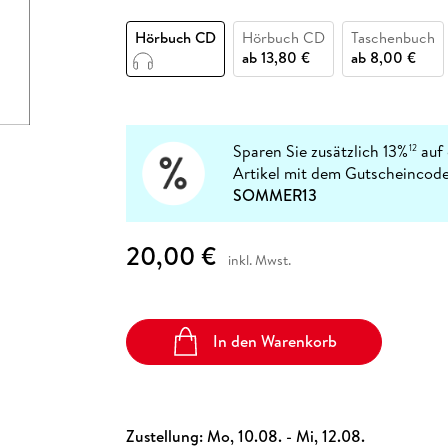
Fremdsprachige Bücher
n Lernhilfen
 Jugendbücher
eiber
Hörbuch Downloads im Bundle
cher
 Vergleich
 Puzzlezubehör
Lernen
New Adult
STABILO
Taschenbücher
Hörbuch CD
Hörbuch CD
Taschenbuch
hilfen
hriller
 Backen
er
lender
Ratgeber
ab
13,80 €
ab
8,00 €
op
hriller
Romance
Sachbücher
precher:innen
Science Fiction
Sparen Sie zusätzlich 13%
auf 
12
Artikel mit dem Gutscheincode
Fremdsprachige Bücher
SOMMER13
20,00 €
inkl. Mwst.
In den Warenkorb
Zustellung:
Mo, 10.08. - Mi, 12.08.