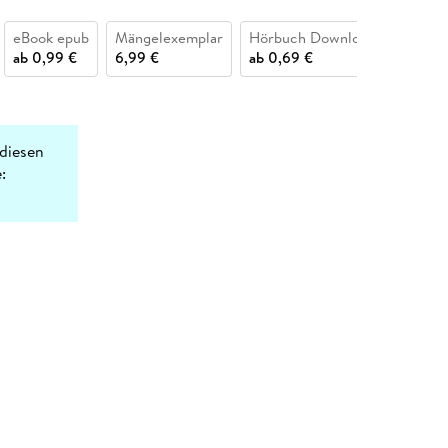
eBook epub
Mängelexemplar
Hörbuch Download
Buch (
ab
0,99 €
6,99 €
ab
0,69 €
ab
6,9
diesen
: