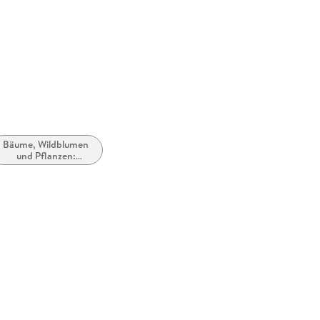
orders@p
Bäume, Wildblumen
und Pflanzen:
Sachbuch