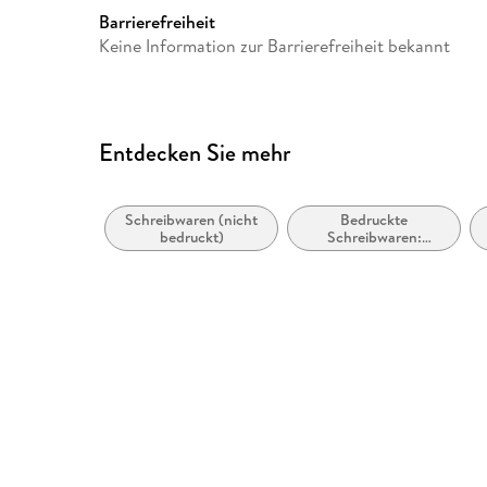
Barrierefreiheit
Keine Information zur Barrierefreiheit bekannt
Entdecken Sie mehr
Schreibwaren (nicht
Bedruckte
bedruckt)
Schreibwaren:
Thematische Tage-
und Notizbücher /
Journals zum
Ausfüllen