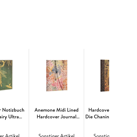
zierungstechniken, bei denen Lack zum Einsatz
 Methode besprenkelte Bilder; dies bezieht sich
olz gestreut wird, das mit dem Harz des
r giftig und erfordert eine äußerst sorgsame
er würde man von diesen hingebungsvollen
t erwarten.
n Lackoberfläche und die leuchtenden Details der
liche Tiefe verleihen.
mmt von einem japanischen Lackkasten aus dem
er Privatsammlung befindet. Ein karakusa ist ein
igt und ein beliebtes Motiv für Lackkästen
ideal ist.
 Falt-Innentasche; Fadenheftung.
r Notizbuch
Anemone Midi Lined
Hardcover Notizbuch
airy Ultra
Hardcover Journal
Die Chanin-Spirale Ultr
iniert
(Wrap Closure)
Liniert
er Artikel
Sonstiger Artikel
Sonstiger Artikel