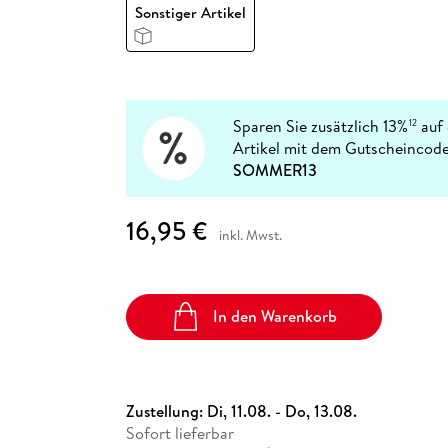
Fremdsprachige Bücher
Sonstiger Artikel
n Lernhilfen
 Jugendbücher
eiber
Hörbuch Downloads im Bundle
cher
 Vergleich
 Puzzlezubehör
Lernen
New Adult
STABILO
Taschenbücher
hilfen
hriller
 Backen
er
lender
Ratgeber
op
hriller
Romance
Sachbücher
Sparen Sie zusätzlich 13%
auf 
12
precher:innen
Artikel mit dem Gutscheincode
Science Fiction
SOMMER13
Fremdsprachige Bücher
16,95 €
inkl. Mwst.
In den Warenkorb
Zustellung:
Di, 11.08. - Do, 13.08.
Sofort lieferbar