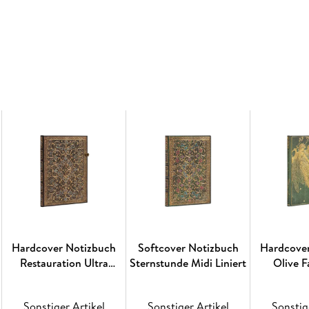
Maki-e
ist nur eine von vielen japanischen Ver
kommt. Wortwörtlich bedeutet der Name dieser
auf das Verfahren, bei dem Metallpulver auf H
Lackbaumes überzogen ist. Dieses Harz ist seh
Handhabung und meisterhaftes Können wenig
japanischen Kunsthandwerkern aber auch nich
Es ist erstaunlich, wie der Glanz der polierte
Metallfarben zusammen jedem Bild eine unglaub
Das Motiv für unseren Einband Karakusa sta
frühen 19. Jahrhundert, der sich zurzeit in ein
Arabeskenmotiv, das Wein- oder Blattranken ze
darstellte, weshalb es für dieses Einbandmotiv 
Hardcover; Elastikband-Verschluss; 120 g/qm;
Hardcover Notizbuch
Softcover Notizbuch
Hardcove
Restauration Ultra
Sternstunde Midi Liniert
Olive F
Liniert
Unl
Sonstiger Artikel
Sonstiger Artikel
Sonstig