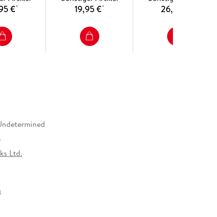
95 €
19,95 €
26,95 €
*
*
*
Undetermined
h
ks Ltd.
4
ks Ltd., Beaux Lane House, Lower Merc D02DH60,