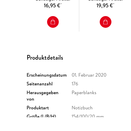
16,95 €
19,95 €
*
*
Produktdetails
Erscheinungsdatum
01. Februar 2020
Seitenanzahl
176
Herausgegeben
Paperblanks
von
Produktart
Notizbuch
Größe (L/B/H)
154/100/20 mm
GTIN
9781439750384