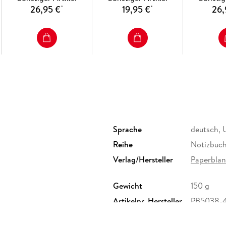
26,95 €
19,95 €
26,
*
*
Sprache
deutsch, 
Reihe
Notizbuc
Verlag/Hersteller
Paperblan
Gewicht
150 g
Artikelnr. Hersteller
PB5038-
Herstelleradresse
Paperblan