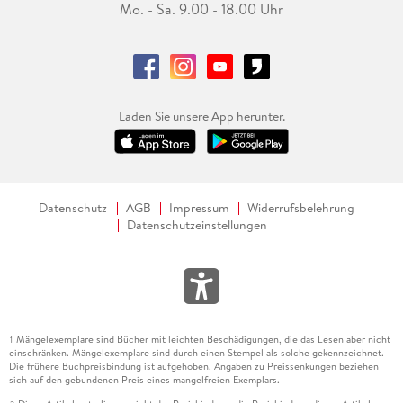
Mo. - Sa. 9.00 - 18.00 Uhr
Laden Sie unsere App herunter.
Datenschutz
AGB
Impressum
Widerrufsbelehrung
Datenschutzeinstellungen
Mängelexemplare sind Bücher mit leichten Beschädigungen, die das Lesen aber nicht
1
einschränken. Mängelexemplare sind durch einen Stempel als solche gekennzeichnet.
Die frühere Buchpreisbindung ist aufgehoben. Angaben zu Preissenkungen beziehen
sich auf den gebundenen Preis eines mangelfreien Exemplars.