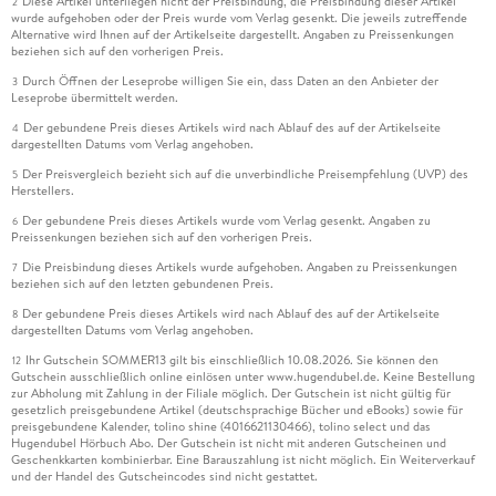
Diese Artikel unterliegen nicht der Preisbindung, die Preisbindung dieser Artikel
2
wurde aufgehoben oder der Preis wurde vom Verlag gesenkt. Die jeweils zutreffende
Alternative wird Ihnen auf der Artikelseite dargestellt. Angaben zu Preissenkungen
beziehen sich auf den vorherigen Preis.
Durch Öffnen der Leseprobe willigen Sie ein, dass Daten an den Anbieter der
3
Leseprobe übermittelt werden.
Der gebundene Preis dieses Artikels wird nach Ablauf des auf der Artikelseite
4
dargestellten Datums vom Verlag angehoben.
Der Preisvergleich bezieht sich auf die unverbindliche Preisempfehlung (UVP) des
5
Herstellers.
Der gebundene Preis dieses Artikels wurde vom Verlag gesenkt. Angaben zu
6
Preissenkungen beziehen sich auf den vorherigen Preis.
Die Preisbindung dieses Artikels wurde aufgehoben. Angaben zu Preissenkungen
7
beziehen sich auf den letzten gebundenen Preis.
Der gebundene Preis dieses Artikels wird nach Ablauf des auf der Artikelseite
8
dargestellten Datums vom Verlag angehoben.
Ihr Gutschein SOMMER13 gilt bis einschließlich 10.08.2026. Sie können den
12
Gutschein ausschließlich online einlösen unter www.hugendubel.de. Keine Bestellung
zur Abholung mit Zahlung in der Filiale möglich. Der Gutschein ist nicht gültig für
gesetzlich preisgebundene Artikel (deutschsprachige Bücher und eBooks) sowie für
preisgebundene Kalender, tolino shine (4016621130466), tolino select und das
Hugendubel Hörbuch Abo. Der Gutschein ist nicht mit anderen Gutscheinen und
Geschenkkarten kombinierbar. Eine Barauszahlung ist nicht möglich. Ein Weiterverkauf
und der Handel des Gutscheincodes sind nicht gestattet.