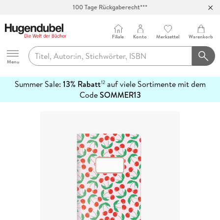
100 Tage Rückgaberecht***
Abholung in über 100 Filialen
Filiale
Konto
Merkzettel
Warenkorb
Hugendubel
Menu
Summer Sale:
13% Rabatt
auf viele Sortimente mit dem
12
mehr
Code
SOMMER13
erfahren