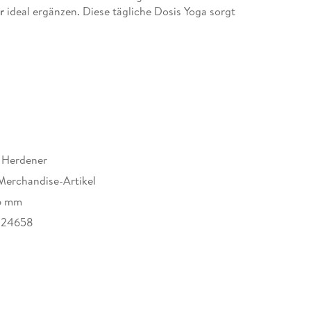
r
ideal ergänzen. Diese tägliche Dosis Yoga sorgt
chtszeit, sondern auch dafür, dass du an
nachtsbaum sitzt.
: Du kannst die dekorativen Karten aufstellen,
 ziehen!
 Herdener
Merchandise-Artikel
6 mm
324658