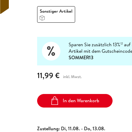
Fremdsprachige Bücher
n Lernhilfen
 Jugendbücher
eiber
Hörbuch Downloads im Bundle
cher
 Vergleich
 Puzzlezubehör
Lernen
New Adult
STABILO
Taschenbücher
Sonstiger Artikel
hilfen
hriller
 Backen
er
lender
Ratgeber
op
hriller
Romance
Sachbücher
precher:innen
Science Fiction
Sparen Sie zusätzlich 13%
auf 
12
Artikel mit dem Gutscheincode
Fremdsprachige Bücher
SOMMER13
11,99 €
inkl. Mwst.
In den Warenkorb
Zustellung:
Di, 11.08. - Do, 13.08.