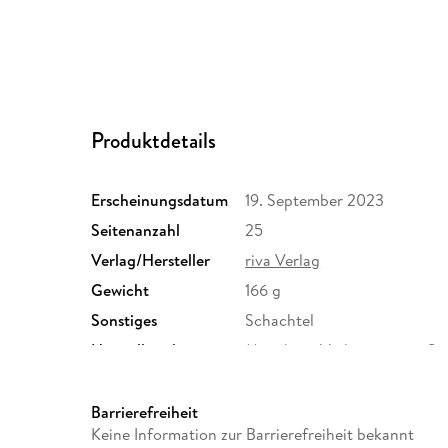
Produktdetails
Erscheinungsdatum
19. September 2023
Seitenanzahl
25
Verlag/Hersteller
riva Verlag
Gewicht
166 g
Sonstiges
Schachtel
Herstelleradresse
Münchner Verlagsgruppe Gm
München, info@m-vg.de
Barrierefreiheit
Keine Information zur Barrierefreiheit bekannt