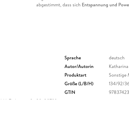
abgestimmt, dass sich
Entspannung und Powe
nicht nur für noch mehr Spaß in der Vorweihna
Heiligabend fit und ausgeglichen unterm Weih
Nutze den Adventskalender, ganz wie du magst
aufhängen oder einfach jeden Tag aus der Box
Sprache
deutsch
Autor/Autorin
Katharina
Produktart
Sonstige 
Größe (L/B/H)
134/92/3
GTIN
9783742
bH, Türkenstraße 89, 80799