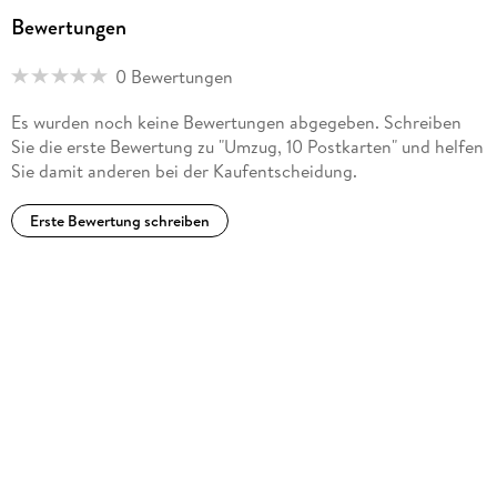
und Jugendmedienpreis ausgezeichnet: 2011 für Johanna im
Bewertungen
Zug (2009, Atlantis) und 2017 mit Rigo und Rosa (2016,
Atlantis, Text von Lorenz Pauli).
0 Bewertungen
Es wurden noch keine Bewertungen abgegeben. Schreiben
Sie die erste Bewertung zu "Umzug, 10 Postkarten" und helfen
Sie damit anderen bei der Kaufentscheidung.
Erste Bewertung schreiben