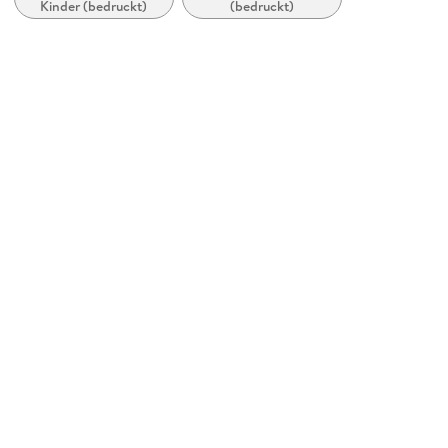
Kinder (bedruckt)
(bedruckt)
Postkartenbücher
Gewicht
60 g
Größe (L/B/H)
2/105/150 mm
GTIN
9783715240015
Herstelleradresse
Schöffling & Co. Verlagsbuchhandlung GmbH, Kaiserstraße
79, 60329 Frankfurt am Mai, info@schoeffling.de