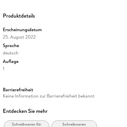
Produktdetails
Erscheinungsdatum
25. August 2022
Sprache
deutsch
Auflage
1
Seitenanzahl
10
Barrierefreiheit
Autor/Autorin
Keine Information zur Barrierefreiheit bekannt
Kathrin Schärer
Verlag/Hersteller
Entdecken Sie mehr
Atlantis Zürich
Schreibwaren für
Schreibwaren
Produktart