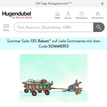
100 Tage Rückgaberecht***
Abholung in über 100 Filialen
Filiale
Konto
Merkzettel
Warenkorb
Hugendubel
Menu
Summer Sale:
13% Rabatt
auf viele Sortimente mit dem
12
mehr
Code
SOMMER13
erfahren