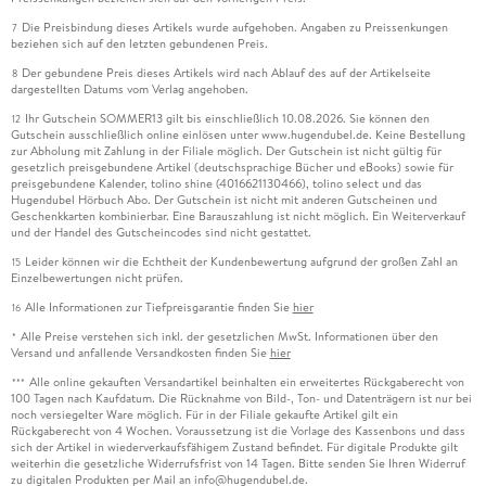
Die Preisbindung dieses Artikels wurde aufgehoben. Angaben zu Preissenkungen
7
beziehen sich auf den letzten gebundenen Preis.
Der gebundene Preis dieses Artikels wird nach Ablauf des auf der Artikelseite
8
dargestellten Datums vom Verlag angehoben.
Ihr Gutschein SOMMER13 gilt bis einschließlich 10.08.2026. Sie können den
12
Gutschein ausschließlich online einlösen unter www.hugendubel.de. Keine Bestellung
zur Abholung mit Zahlung in der Filiale möglich. Der Gutschein ist nicht gültig für
gesetzlich preisgebundene Artikel (deutschsprachige Bücher und eBooks) sowie für
preisgebundene Kalender, tolino shine (4016621130466), tolino select und das
Hugendubel Hörbuch Abo. Der Gutschein ist nicht mit anderen Gutscheinen und
Geschenkkarten kombinierbar. Eine Barauszahlung ist nicht möglich. Ein Weiterverkauf
und der Handel des Gutscheincodes sind nicht gestattet.
Leider können wir die Echtheit der Kundenbewertung aufgrund der großen Zahl an
15
Einzelbewertungen nicht prüfen.
Alle Informationen zur Tiefpreisgarantie finden Sie
hier
16
Alle Preise verstehen sich inkl. der gesetzlichen MwSt. Informationen über den
*
Versand und anfallende Versandkosten finden Sie
hier
Alle online gekauften Versandartikel beinhalten ein erweitertes Rückgaberecht von
***
100 Tagen nach Kaufdatum. Die Rücknahme von Bild-, Ton- und Datenträgern ist nur bei
noch versiegelter Ware möglich. Für in der Filiale gekaufte Artikel gilt ein
Rückgaberecht von 4 Wochen. Voraussetzung ist die Vorlage des Kassenbons und dass
sich der Artikel in wiederverkaufsfähigem Zustand befindet. Für digitale Produkte gilt
weiterhin die gesetzliche Widerrufsfrist von 14 Tagen. Bitte senden Sie Ihren Widerruf
zu digitalen Produkten per Mail an info@hugendubel.de.