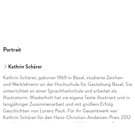
Portrait
Kathrin Schärer
Kathrin Schärer, geboren 1969 in Basel, studierte Zeichen-
und Werklehrerin an der Hochschule für Gestaltung Basel. Sie
unterrichtet an einer Sprachheilschule und arbeitet als
Illustratorin. Wiederholt hat sie eigene Texte illustriert und in
langjähriger Zusammenarbeit und mit großem Erfolg
Geschichten von Lorenz Pauli. Für ihr Gesamtwerk war
Kathrin Schärer für den Hans-Christian-Andersen-Preis 2012
und für den Astrid Lindgren Award 2014 nominiert. Bereits
zweimal wurde Kathrin Schärer mit dem Schweizer Kinder-