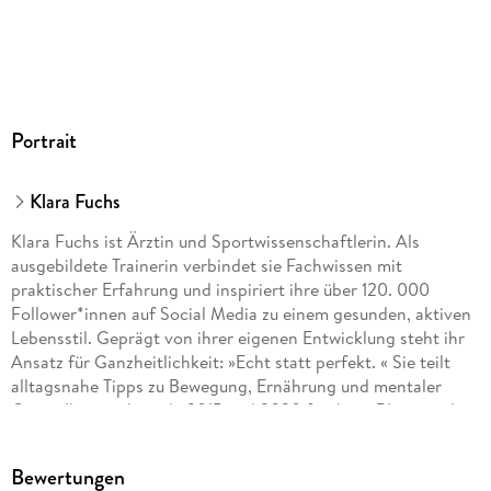
Portrait
Klara Fuchs
Klara Fuchs ist Ärztin und Sportwissenschaftlerin. Als
ausgebildete Trainerin verbindet sie Fachwissen mit
praktischer Erfahrung und inspiriert ihre über 120. 000
Follower*innen auf Social Media zu einem gesunden, aktiven
Lebensstil. Geprägt von ihrer eigenen Entwicklung steht ihr
Ansatz für Ganzheitlichkeit: »Echt statt perfekt. « Sie teilt
alltagsnahe Tipps zu Bewegung, Ernährung und mentaler
Gesundheit und wurde 2015 und 2020 für ihren Blog mit dem
»Madonna Blogger Award« ausgezeichnet.
Bewertungen