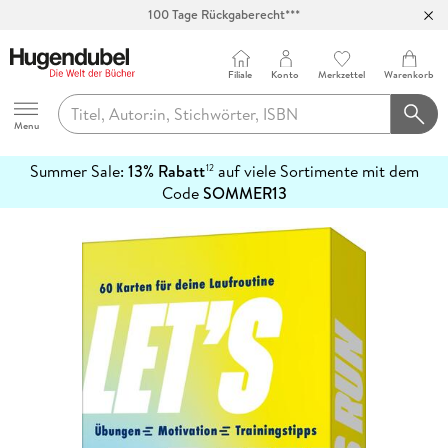
100 Tage Rückgaberecht***
Abholung in über 100 Filialen
Filiale
Konto
Merkzettel
Warenkorb
Hugendubel
Menu
Summer Sale:
13% Rabatt
auf viele Sortimente mit dem
12
mehr
Code
SOMMER13
erfahren