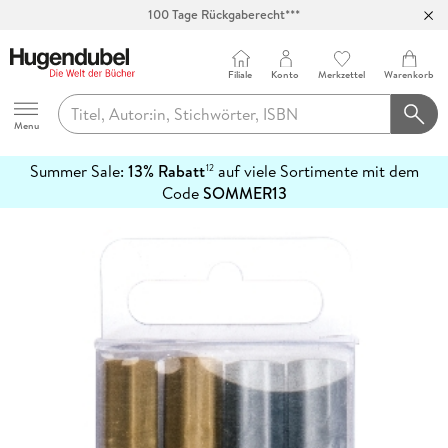
100 Tage Rückgaberecht***
Abholung in über 100 Filialen
Filiale
Konto
Merkzettel
Warenkorb
Hugendubel
Menu
Summer Sale:
13% Rabatt
auf viele Sortimente mit dem
12
mehr
Code
SOMMER13
erfahren