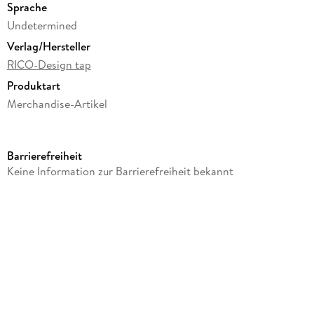
Sprache
Undetermined
Verlag/Hersteller
RICO-Design tap
Produktart
Merchandise-Artikel
Gewicht
47 g
Barrierefreiheit
Größe (L/B/H)
Keine Information zur Barrierefreiheit bekannt
145/65/11 mm
Artikelnr. Hersteller
99001.27.26
GTIN
4051271390587
Herstelleradresse
Rico-Design, Industriestr. 19-23, 33034 Brakel, service@rico-