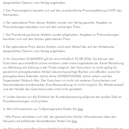
dargestellten Datums vom Verlag angehoben.
Der Preisvergleich bezieht sich auf die unverbindliche Preisempfehlung (UVP) des
5
Herstellers.
Der gebundene Preis dieses Artikels wurde vom Verlag gesenkt. Angaben zu
6
Preissenkungen beziehen sich auf den vorherigen Preis.
Die Preisbindung dieses Artikels wurde aufgehoben. Angaben zu Preissenkungen
7
beziehen sich auf den letzten gebundenen Preis.
Der gebundene Preis dieses Artikels wird nach Ablauf des auf der Artikelseite
8
dargestellten Datums vom Verlag angehoben.
Ihr Gutschein SOMMER13 gilt bis einschließlich 10.08.2026. Sie können den
12
Gutschein ausschließlich online einlösen unter www.hugendubel.de. Keine Bestellung
zur Abholung mit Zahlung in der Filiale möglich. Der Gutschein ist nicht gültig für
gesetzlich preisgebundene Artikel (deutschsprachige Bücher und eBooks) sowie für
preisgebundene Kalender, tolino shine (4016621130466), tolino select und das
Hugendubel Hörbuch Abo. Der Gutschein ist nicht mit anderen Gutscheinen und
Geschenkkarten kombinierbar. Eine Barauszahlung ist nicht möglich. Ein Weiterverkauf
und der Handel des Gutscheincodes sind nicht gestattet.
Leider können wir die Echtheit der Kundenbewertung aufgrund der großen Zahl an
15
Einzelbewertungen nicht prüfen.
Alle Informationen zur Tiefpreisgarantie finden Sie
hier
16
Alle Preise verstehen sich inkl. der gesetzlichen MwSt. Informationen über den
*
Versand und anfallende Versandkosten finden Sie
hier
Alle online gekauften Versandartikel beinhalten ein erweitertes Rückgaberecht von
***