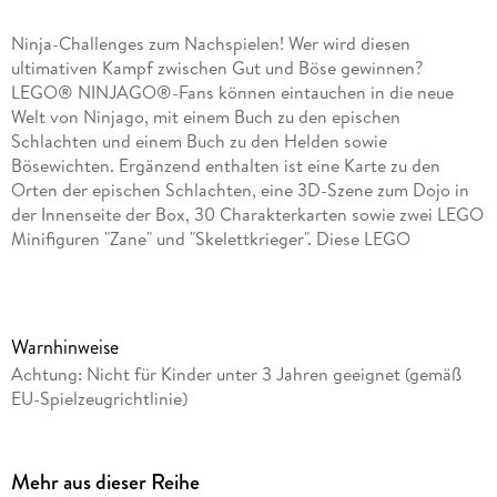
Ninja-Challenges zum Nachspielen! Wer wird diesen
ultimativen Kampf zwischen Gut und Böse gewinnen?
LEGO® NINJAGO®-Fans können eintauchen in die neue
Welt von Ninjago, mit einem Buch zu den epischen
Schlachten und einem Buch zu den Helden sowie
Bösewichten. Ergänzend enthalten ist eine Karte zu den
Orten der epischen Schlachten, eine 3D-Szene zum Dojo in
der Innenseite der Box, 30 Charakterkarten sowie zwei LEGO
Minifiguren "Zane" und "Skelettkrieger". Diese LEGO
NINJAGO-Box eignet sich hervorragend für Kinder ab 6
Jahren, die die Welt von Ninjago lieben und ihre Abenteuer
nachspielen wollen! LEGO, the LEGO logo, the Minifigure,
the Brick and Knob configurations and NINJAGO are
Warnhinweise
trademarks of the LEGO Group. ©2024 The LEGO Group.
Achtung: Nicht für Kinder unter 3 Jahren geeignet (gemäß
EU-Spielzeugrichtlinie)
Mehr aus dieser Reihe