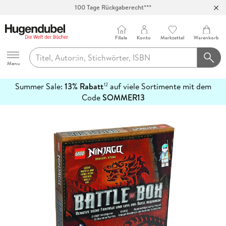
100 Tage Rückgaberecht***
Abholung in über 100 Filialen
Filiale
Konto
Merkzettel
Warenkorb
Hugendubel
Menu
Summer Sale:
13% Rabatt
auf viele Sortimente mit dem
12
mehr
Code
SOMMER13
erfahren