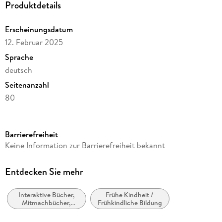
Produktdetails
Erscheinungsdatum
12. Februar 2025
Sprache
deutsch
Seitenanzahl
80
Altersempfehlung
ab 6 Jahre
Barrierefreiheit
Reihe
Keine Information zur Barrierefreiheit bekannt
LEGO Ninjago
Verlag/Hersteller
Entdecken Sie mehr
AMEET sp. z o.o.
Interaktive Bücher,
Frühe Kindheit /
Produktart
Mitmachbücher,
Frühkindliche Bildung
kartoniert
Bastel-,
Experimentier- und